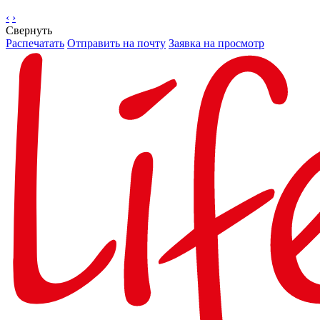
‹
›
Свернуть
Распечатать
Отправить на почту
Заявка на просмотр