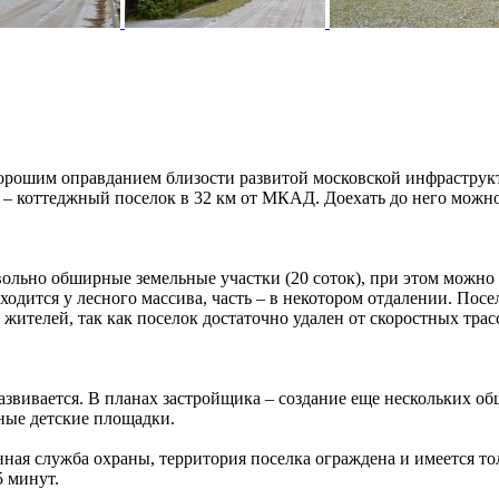
хорошим оправданием близости развитой московской инфраструк
 – коттеджный поселок в 32 км от МКАД. Доехать до него можн
ольно обширные земельные участки (20 соток), при этом можно 
одится у лесного массива, часть – в некотором отдалении. Посе
ителей, так как поселок достаточно удален от скоростных трас
звивается. В планах застройщика – создание еще нескольких об
ные детские площадки.
ная служба охраны, территория поселка ограждена и имеется то
5 минут.