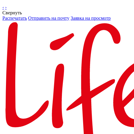
‹
›
Свернуть
Распечатать
Отправить на почту
Заявка на просмотр