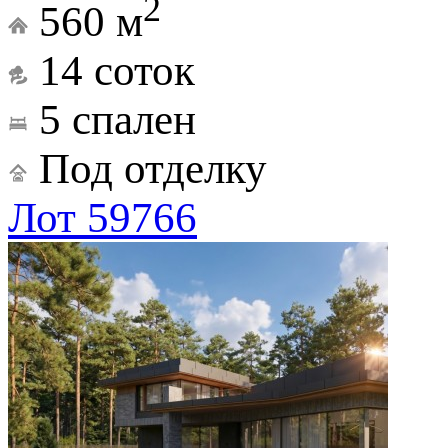
2
560 м
14 соток
5 спален
Под отделку
Лот 59766