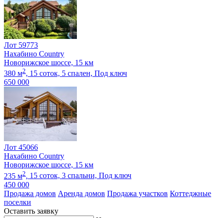
Лот 59773
Нахабино Country
Новорижское шоссе, 15 км
2
380 м
,
15 соток,
5 спален,
Под ключ
650 000
Лот 45066
Нахабино Country
Новорижское шоссе, 15 км
2
235 м
,
15 соток,
3 спальни,
Под ключ
450 000
Продажа домов
Аренда домов
Продажа участков
Коттеджные
поселки
Оставить заявку