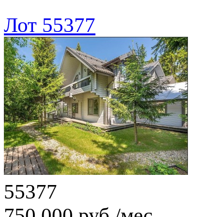
Лот 55377
55377
750 000 руб./мес.