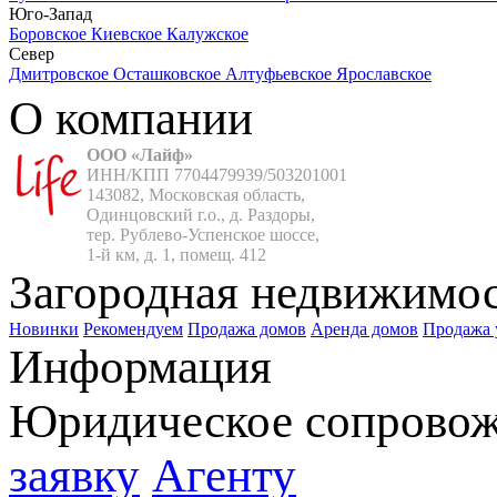
Юго-Запад
Боровское
Киевское
Калужское
Север
Дмитровское
Осташковское
Алтуфьевское
Ярославское
О компании
ООО «Лайф»
ИНН/КПП 7704479939/503201001

143082, Московская область,

Одинцовский г.о., д. Раздоры,

тер. Рублево-Успенское шоссе,

1-й км, д. 1, помещ. 412
Загородная недвижимо
Новинки
Рекомендуем
Продажа домов
Аренда домов
Продажа 
Информация
Юридическое сопрово
заявку
Агенту