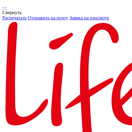
‹
›
Свернуть
Распечатать
Отправить на почту
Заявка на просмотр