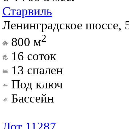
Старвиль
Ленинградское шоссе, 
2
800 м
16 соток
13 спален
Под ключ
Бассейн
Лот 11287