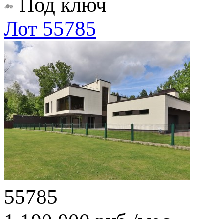
Под ключ
Лот 55785
55785