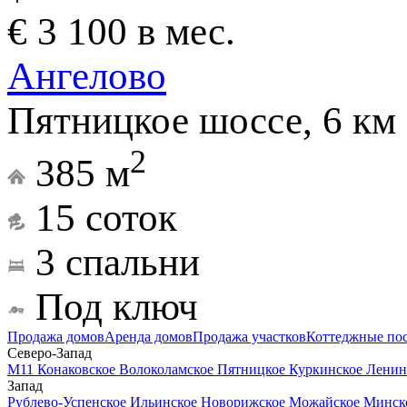
€ 3 100 в мес.
Ангелово
Пятницкое шоссе, 6 км
2
385 м
15 соток
3 спальни
Под ключ
Продажа домов
Аренда домов
Продажа участков
Коттеджные по
Северо-Запад
М11
Конаковское
Волоколамское
Пятницкое
Куркинское
Ленин
Запад
Рублево-Успенское
Ильинское
Новорижское
Можайское
Минск