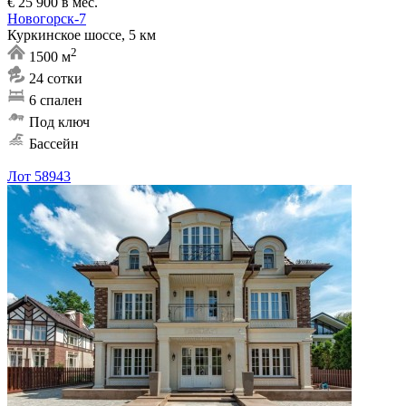
€ 25 900 в мес.
Новогорск-7
Куркинское шоссе, 5 км
2
1500 м
24 сотки
6 спален
Под ключ
Бассейн
Лот 58943