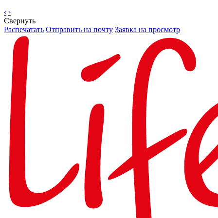
‹
›
Свернуть
Распечатать
Отправить на почту
Заявка на просмотр