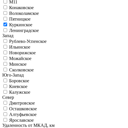
М11
Конаковское
Волоколамское
Пятницкое
Куркинское
Ленинградское
Запад
Рублево-Успенское
Ильинское
Новорижское
Можайское
Минское
Сколковское
Юго-Запад
Боровское
Киевское
Калужское
Север
Дмитровское
Осташковское
Алтуфьевское
Ярославское
Удаленность от МКАД, км