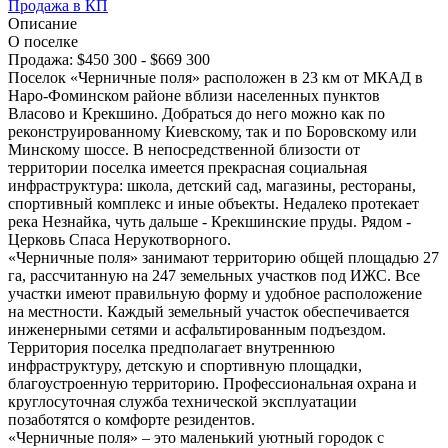
Продажа в КП
Описание
О поселке
Продажа:
$450 300 - $669 300
Поселок «Черничные поля» расположен в 23 км от МКАД в
Наро-Фоминском районе вблизи населенных пунктов
Власово и Крекшино. Добраться до него можно как по
реконструированному Киевскому, так и по Боровскому или
Минскому шоссе. В непосредственной близости от
территории поселка имеется прекрасная социальная
инфраструктура: школа, детский сад, магазины, рестораны,
спортивный комплекс и иные объекты. Недалеко протекает
река Незнайка, чуть дальше - Крекшинские пруды. Рядом -
Церковь Спаса Нерукотворного.
«Черничные поля» занимают территорию общей площадью 27
га, рассчитанную на 247 земельных участков под ИЖС. Все
участки имеют правильную форму и удобное расположение
на местности. Каждый земельный участок обеспечивается
инженерными сетями и асфальтированным подъездом.
Территория поселка предполагает внутреннюю
инфраструктуру, детскую и спортивную площадки,
благоустроенную территорию. Профессиональная охрана и
круглосуточная служба технической эксплуатации
позаботятся о комфорте резидентов.
«Черничные поля» – это маленький уютный городок с