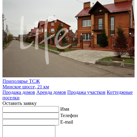
Приполярье ТСЖ
Минское шоссе, 21 км
Продажа домов
Аренда домов
Продажа участков
Коттеджные
поселки
Оставить заявку
Имя
Телефон
E-mail