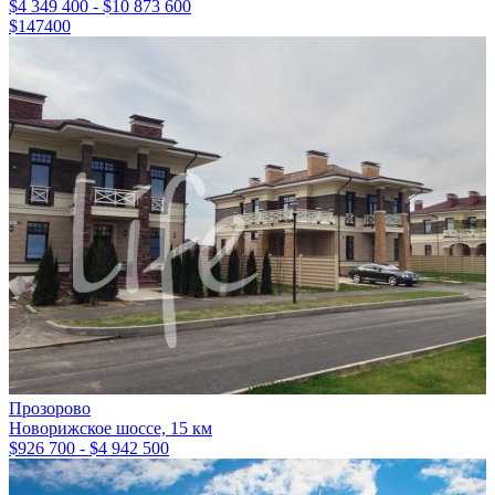
$4 349 400 - $10 873 600
$147400
Прозорово
Новорижское шоссе, 15 км
$926 700 - $4 942 500