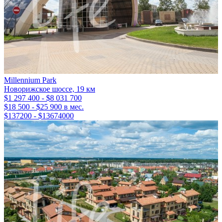
Millennium Park
Новорижское шоссе, 19 км
$1 297 400 - $8 031 700
$18 500 - $25 900 в мес.
$137200 - $13674000