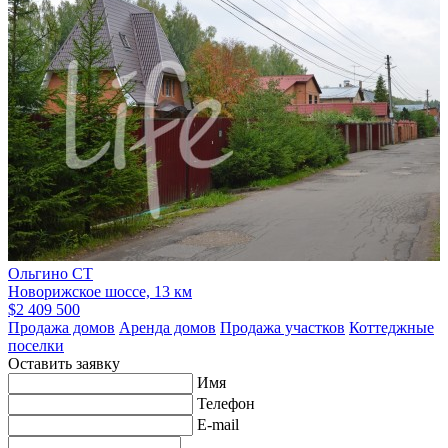
Ольгино СТ
Новорижское шоссе, 13 км
$2 409 500
Продажа домов
Аренда домов
Продажа участков
Коттеджные
поселки
Оставить заявку
Имя
Телефон
E-mail