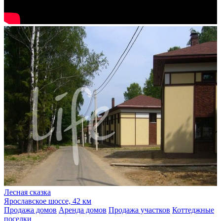
Лесная сказка
Ярославское шоссе, 42 км
Продажа домов
Аренда домов
Продажа участков
Коттеджные
поселки