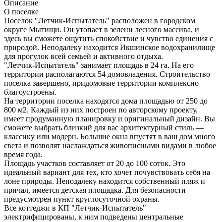
Описание
О поселке
Поселок "Летчик-Испытатель" расположен в городском
округе Мытищи. Он утопает в зелени лесного массива, и
здесь вы сможете ощутить спокойствие и чувство единения с
природой. Неподалеку находится Икшинское водохранилище
для прогулок всей семьей и активного отдыха.
"Летчик-Испытатель" занимает площадь в 24 га. На его
территории располагаются 54 домовладения. Строительство
поселка завершено, придомовые территории комплексно
благоустроены.
На территории поселка находятся дома площадью от 250 до
800 м2. Каждый из них построен по авторскому проекту,
имеет продуманную планировку и оригинальный дизайн. Вы
сможете выбрать близкий для вас архитектурный стиль —
классику или модерн. Большие окна впустят в ваш дом много
света и позволят наслаждаться живописными видами в любое
время года.
Площадь участков составляет от 20 до 100 соток. Это
идеальный вариант для тех, кто хочет почувствовать себя на
лоне природы. Неподалеку находится собственный пляж и
причал, имеется детская площадка. Для безопасности
предусмотрен пункт круглосуточной охраны.
Все коттеджи в КП "Летчик-Испытатель"
электрифицированы, к ним подведены центральные