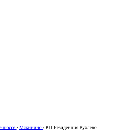
е шоссе
›
Мякинино
›
КП Резиденция Рублево