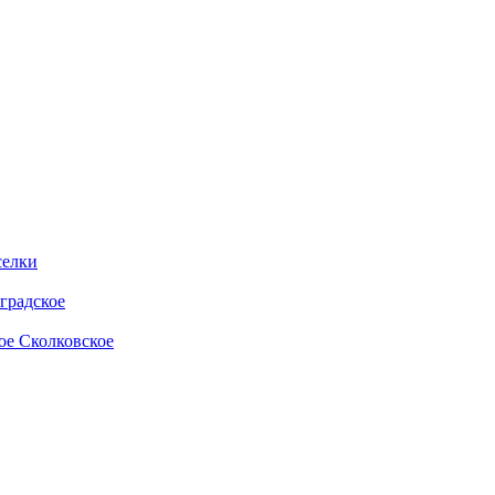
селки
градское
ое
Сколковское