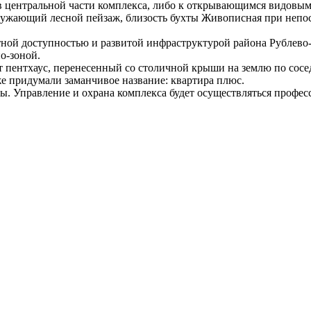
в центральной части комплекса, либо к открывающимся видовым
ружающий лесной пейзаж, близость бухты Живописная при непос
ной доступностью и развитой инфраструктурой района Рублево-
ио-зоной.
т пентхаус, перенесенный со столичной крыши на землю по сосе
е придумали заманчивое название: квартира плюс.
ны. Управление и охрана комплекса будет осуществляться проф