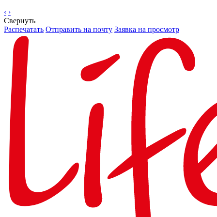
‹
›
Свернуть
Распечатать
Отправить на почту
Заявка на просмотр