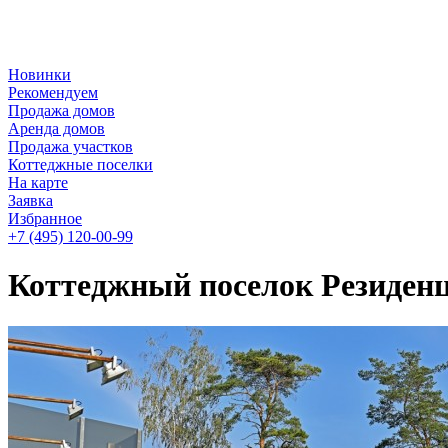
Новинки
Рекомендуем
Продажа домов
Аренда домов
Продажа участков
Коттеджные поселки
На карте
Заявка
Избранное
+7 (495)
120-00-99
Коттеджный поселок Резиден