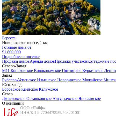
Береста
Новорижское шоссе, 1 км
Готовые дома от
$1 800 000
Подробнее о поселке
Продажа домов
Аренда домов
Продажа участков
Коттеджные по
Северо-Запад
М11
Конаковское
Волоколамское
Пятницкое
Куркинское
Ленин
Запад
Рублево-Успенское
Ильинское
Новорижское
Можайское
Минск
Юго-Запад
Боровское
Киевское
Калужское
Север
Дмитровское
Осташковское
Алтуфьевское
Ярославское
О компании
ООО «Лайф»
ИНН/КПП 7704479939/503201001
