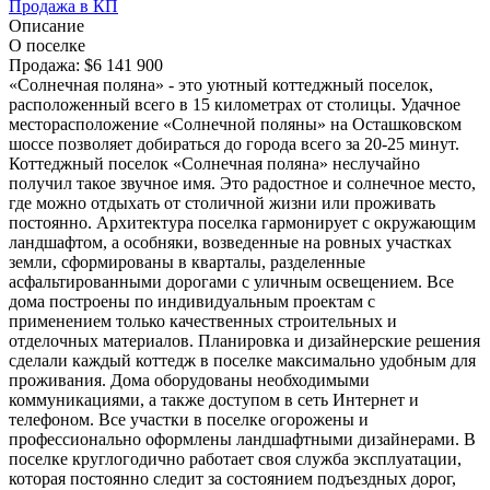
Продажа в КП
Описание
О поселке
Продажа:
$6 141 900
«Солнечная поляна» - это уютный коттеджный поселок,
расположенный всего в 15 километрах от столицы. Удачное
месторасположение «Солнечной поляны» на Осташковском
шоссе позволяет добираться до города всего за 20-25 минут.
Коттеджный поселок «Солнечная поляна» неслучайно
получил такое звучное имя. Это радостное и солнечное место,
где можно отдыхать от столичной жизни или проживать
постоянно. Архитектура поселка гармонирует с окружающим
ландшафтом, а особняки, возведенные на ровных участках
земли, сформированы в кварталы, разделенные
асфальтированными дорогами с уличным освещением. Все
дома построены по индивидуальным проектам с
применением только качественных строительных и
отделочных материалов. Планировка и дизайнерские решения
сделали каждый коттедж в поселке максимально удобным для
проживания. Дома оборудованы необходимыми
коммуникациями, а также доступом в сеть Интернет и
телефоном. Все участки в поселке огорожены и
профессионально оформлены ландшафтными дизайнерами. В
поселке круглогодично работает своя служба эксплуатации,
которая постоянно следит за состоянием подъездных дорог,