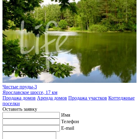
Чистые пруды-3
Ярославское шоссе, 17 км
Продажа домов
Аренда домов
Продажа участков
Коттеджные
поселки
Оставить заявку
Имя
Телефон
E-mail