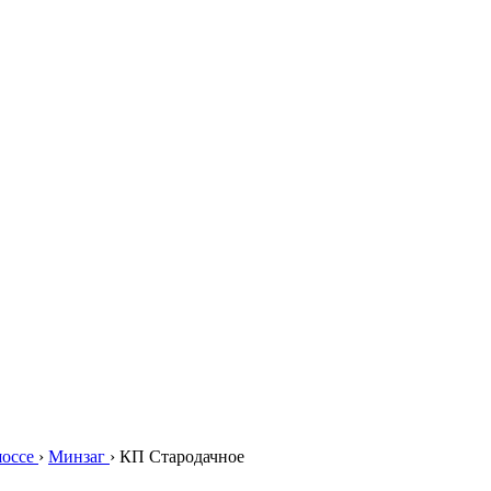
шоссе
›
Минзаг
›
КП Стародачное