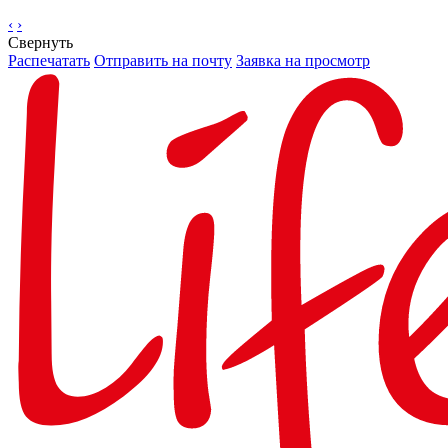
‹
›
Свернуть
Распечатать
Отправить на почту
Заявка на просмотр