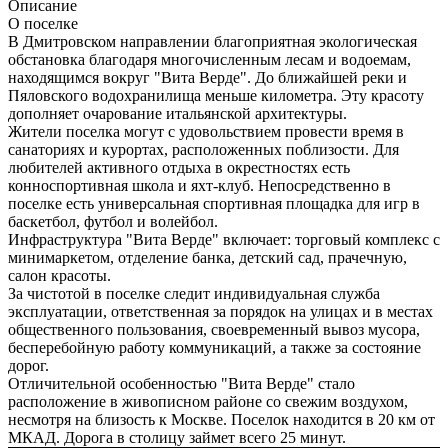
Описание
О поселке
В Дмитровском направлении благоприятная экологическая
обстановка благодаря многочисленным лесам и водоемам,
находящимся вокруг "Вита Верде". До ближайшей реки и
Пяловского водохранилища меньше километра. Эту красоту
дополняет очарование итальянской архитектуры.
Жители поселка могут с удовольствием провести время в
санаториях и курортах, расположенных поблизости. Для
любителей активного отдыха в окрестностях есть
конноспортивная школа и яхт-клуб. Непосредственно в
поселке есть универсальная спортивная площадка для игр в
баскетбол, футбол и волейбол.
Инфраструктура "Вита Верде" включает: торговый комплекс с
минимаркетом, отделение банка, детский сад, прачечную,
салон красоты.
За чистотой в поселке следит индивидуальная служба
эксплуатации, ответственная за порядок на улицах и в местах
общественного пользования, своевременный вывоз мусора,
бесперебойную работу коммуникаций, а также за состояние
дорог.
Отличительной особенностью "Вита Верде" стало
расположение в живописном районе со свежим воздухом,
несмотря на близость к Москве. Поселок находится в 20 км от
МКАД. Дорога в столицу займет всего 25 минут.