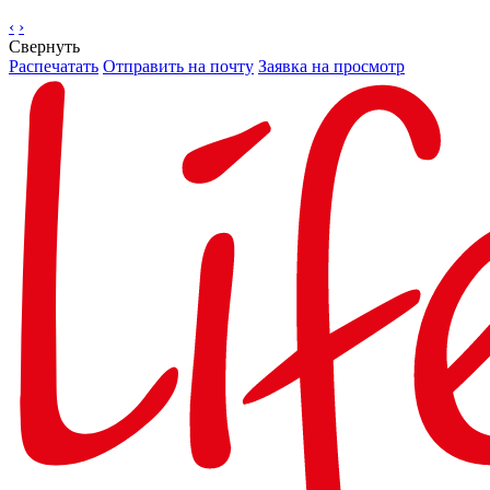
‹
›
Свернуть
Распечатать
Отправить на почту
Заявка на просмотр