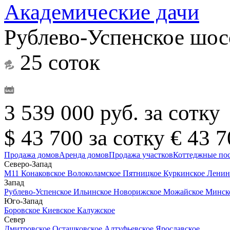
Академические дачи
Рублево-Успенское шос
25 соток
3 539 000 руб. за сотку
$ 43 700 за сотку
€ 43 7
Продажа домов
Аренда домов
Продажа участков
Коттеджные по
Северо-Запад
М11
Конаковское
Волоколамское
Пятницкое
Куркинское
Ленин
Запад
Рублево-Успенское
Ильинское
Новорижское
Можайское
Минск
Юго-Запад
Боровское
Киевское
Калужское
Север
Дмитровское
Осташковское
Алтуфьевское
Ярославское