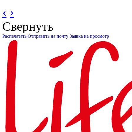
‹
›
Свернуть
Распечатать
Отправить на почту
Заявка на просмотр