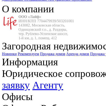
О компании
ООО «Лайф»
ИНН/КПП 7704479939/503201001

143082, Московская область,

Одинцовский г.о., д. Раздоры,

тер. Рублево-Успенское шоссе,

1-й км, д. 1, помещ. 412
Загородная недвижимо
Новинки
Рекомендуем
Продажа домов
Аренда домов
Продажа 
Информация
Юридическое сопрово
заявку
Агенту
Офисы