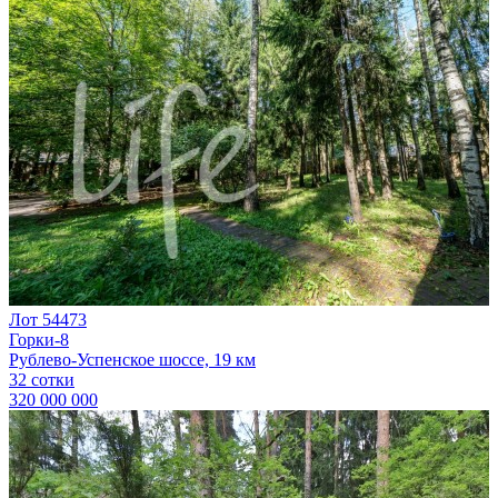
Лот 54473
Горки-8
Рублево-Успенское шоссе, 19 км
32 сотки
320 000 000