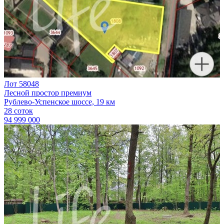
Лот 58048
Лесной простор премиум
Рублево-Успенское шоссе, 19 км
28 соток
94 999 000