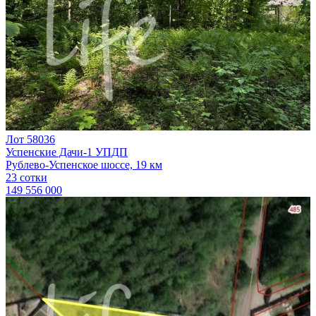
Лот 58036
Успенские Дачи-1 УПДП
Рублево-Успенское шоссе, 19 км
23 сотки
149 556 000