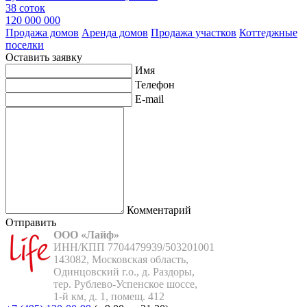
38 соток
120 000 000
Продажа домов
Аренда домов
Продажа участков
Коттеджные
поселки
Оставить заявку
Имя
Телефон
E-mail
Комментарий
Отправить
ООО «Лайф»
ИНН/КПП 7704479939/503201001

143082, Московская область,

Одинцовский г.о., д. Раздоры,

тер. Рублево-Успенское шоссе,

1-й км, д. 1, помещ. 412