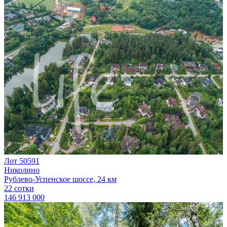
Лот 50591
Николино
Рублево-Успенское шоссе, 24 км
22 сотки
146 913 000