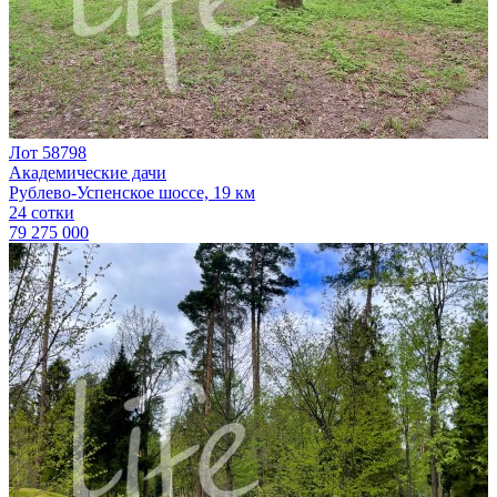
Лот 58798
Академические дачи
Рублево-Успенское шоссе, 19 км
24 сотки
79 275 000