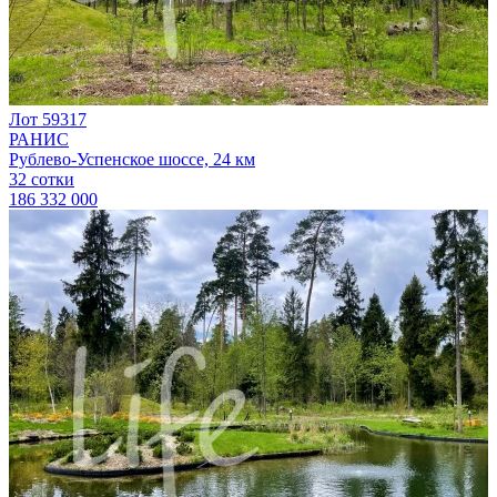
Лот 59317
РАНИС
Рублево-Успенское шоссе, 24 км
32 сотки
186 332 000