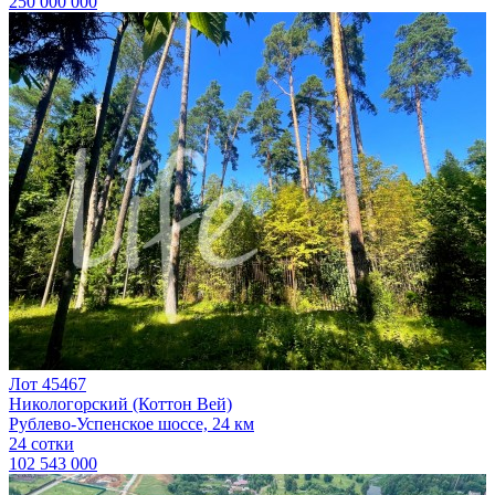
250 000 000
Лот 45467
Никологорский (Коттон Вей)
Рублево-Успенское шоссе, 24 км
24 сотки
102 543 000