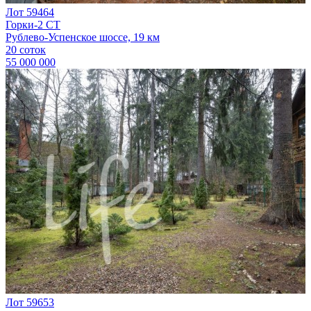
Лот 59464
Горки-2 СТ
Рублево-Успенское шоссе, 19 км
20 соток
55 000 000
Лот 59653