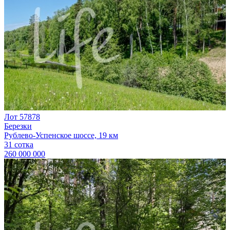
Лот 57878
Березки
Рублево-Успенское шоссе, 19 км
31 сотка
260 000 000