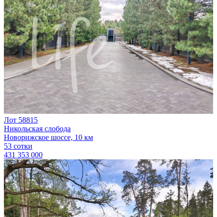
Лот 58815
Никольская слобода
Новорижское шоссе, 10 км
53 сотки
431 353 000