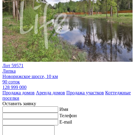
Лот 59571
Липка
Новорижское шоссе, 10 км
90 соток
128 999 000
Продажа домов
Аренда домов
Продажа участков
Коттеджные
поселки
Оставить заявку
Имя
Телефон
E-mail