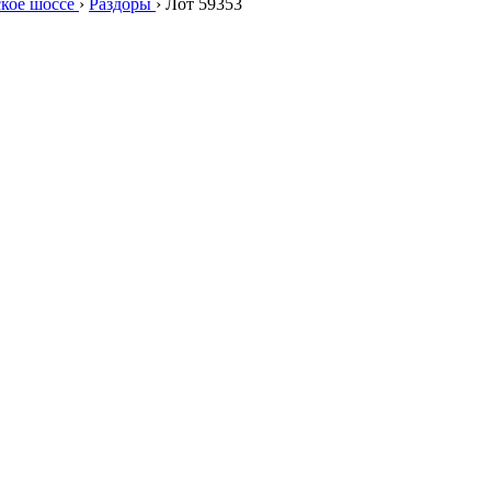
ское шоссе
›
Раздоры
›
Лот 59353