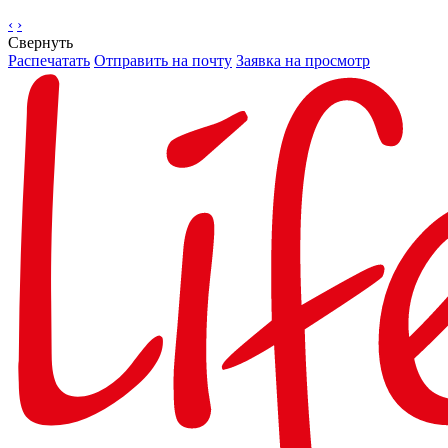
‹
›
Свернуть
Распечатать
Отправить на почту
Заявка на просмотр