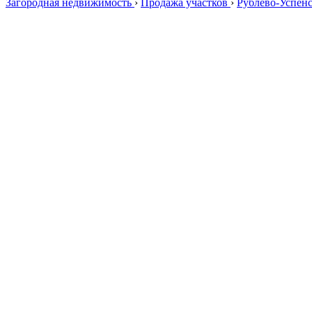
Загородная недвижимость
›
Продажа участков
›
Рублево-Успен