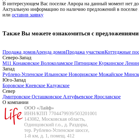
В интересующем Вас поселке Аврора на данный момент нет дом
Актуальную информацию по наличию предложений в поселке Ав
или
оставив заявку
Также Вы можете ознакомиться с предложениями
Продажа домов
Аренда домов
Продажа участков
Коттеджные по
Северо-Запад
М11
Конаковское
Волоколамское
Пятницкое
Куркинское
Ленин
Запад
Рублево-Успенское
Ильинское
Новорижское
Можайское
Минск
Юго-Запад
Боровское
Киевское
Калужское
Север
Дмитровское
Осташковское
Алтуфьевское
Ярославское
О компании
ООО «Лайф»
ИНН/КПП 7704479939/503201001

143082, Московская область,

Одинцовский г.о., д. Раздоры,

тер. Рублево-Успенское шоссе,

1-й км, д. 1, помещ. 412