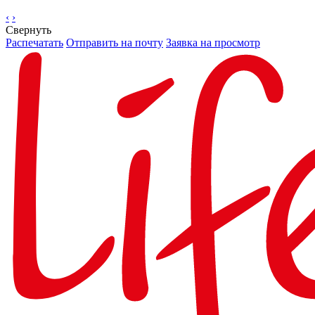
‹
›
Свернуть
Распечатать
Отправить на почту
Заявка на просмотр