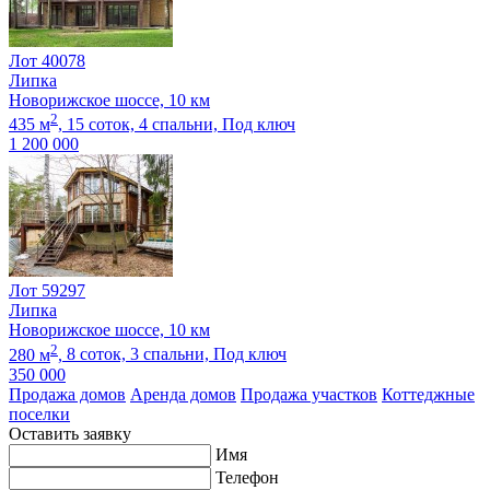
Лот 40078
Липка
Новорижское шоссе, 10 км
2
435 м
,
15 соток,
4 спальни,
Под ключ
1 200 000
Лот 59297
Липка
Новорижское шоссе, 10 км
2
280 м
,
8 соток,
3 спальни,
Под ключ
350 000
Продажа домов
Аренда домов
Продажа участков
Коттеджные
поселки
Оставить заявку
Имя
Телефон