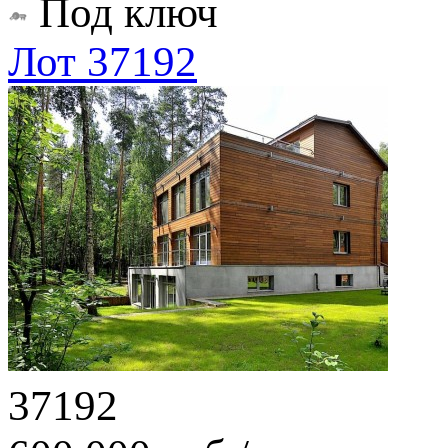
Под ключ
Лот 37192
37192