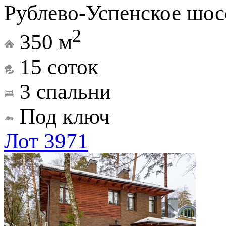
Рублево-Успенское шосс
2
350 м
15 соток
3 спальни
Под ключ
Лот 3971