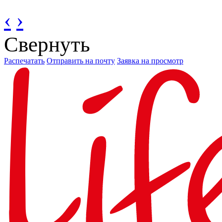
‹
›
Свернуть
Распечатать
Отправить на почту
Заявка на просмотр