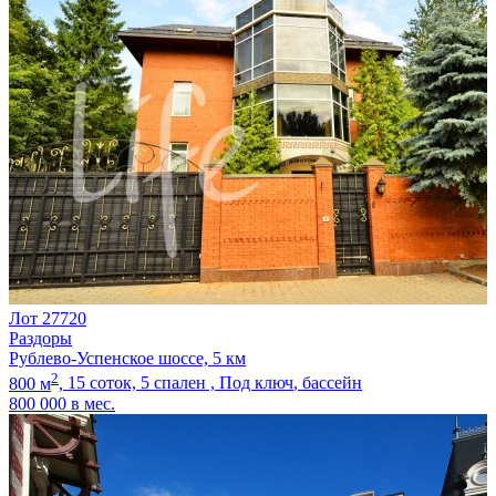
Лот 27720
Раздоры
Рублево-Успенское шоссе, 5 км
2
800 м
,
15 соток,
5 спален ,
Под ключ
, бассейн
800 000
в мес.