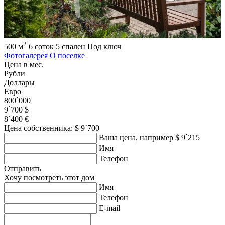
2
500 м
6 соток
5 спален
Под ключ
Фотогалерея
О поселке
Цена в мес.
Рубли
Доллары
Евро
800`000
9`700 $
8`400 €
Цена собственника: $ 9`700
Ваша цена, например $ 9`215
Имя
Телефон
Отправить
Хочу посмотреть этот дом
Имя
Телефон
E-mail