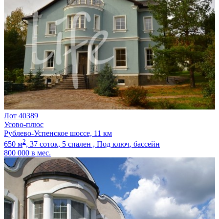
Лот 40389
Усово-плюс
Рублево-Успенское шоссе, 11 км
2
650 м
,
37 соток,
5 спален ,
Под ключ
, бассейн
800 000
в мес.