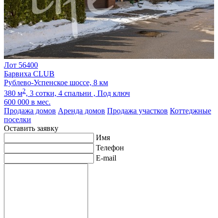
Лот 56400
Барвиха CLUB
Рублево-Успенское шоссе, 8 км
2
380 м
,
3 сотки,
4 спальни ,
Под ключ
600 000
в мес.
Продажа домов
Аренда домов
Продажа участков
Коттеджные
поселки
Оставить заявку
Имя
Телефон
E-mail