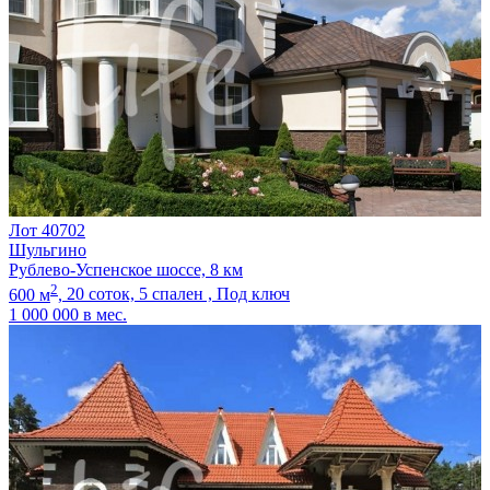
Лот 40702
Шульгино
Рублево-Успенское шоссе, 8 км
2
600 м
,
20 соток,
5 спален ,
Под ключ
1 000 000
в мес.