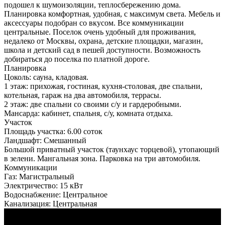
подошел к шумоизоляции, теплосбережению дома.
Планировка комфортная, удобная, с максимум света. Мебель и
аксессуары подобран со вкусом. Все коммуникации
центральные. Поселок очень удобный для проживания,
недалеко от Москвы, охрана, детские площадки, магазин,
школа и детский сад в пешей доступности. Возможность
добираться до поселка по платной дороге.
Планировка
Цоколь: сауна, кладовая.
1 этаж: прихожая, гостиная, кухня-столовая, две спальни,
котельная, гараж на два автомобиля, террасы.
2 этаж: две спальни со своими с/у и гардеробными.
Мансарда: кабинет, спальня, с/у, комната отдыха.
Участок
Площадь участка:
6.00 соток
Ландшафт:
Смешанный
Большой приватный участок (таунхаус торцевой), утопающий
в зелени. Мангальная зона. Парковка на три автомобиля.
Коммуникации
Газ:
Магистральный
Электричество:
15 кВт
Водоснабжение:
Центральное
Канализация:
Центральная