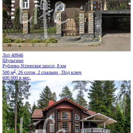
Лот 40946
Шульгино
Рублево-Успенское шоссе, 8 км
2
500 м
,
26 соток,
2 спальни ,
Под ключ
600 000
в мес.