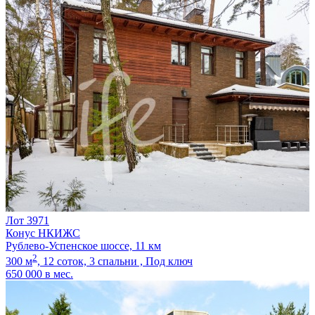
Лот 3971
Конус НКИЖС
Рублево-Успенское шоссе, 11 км
2
300 м
,
12 соток,
3 спальни ,
Под ключ
650 000
в мес.