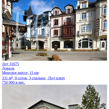
Лот 31675
Довиль
Минское шоссе, 11 км
2
331 м
,
0 соток,
3 спальни ,
Под ключ
750 000
в мес.