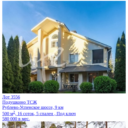
Лот 3556
Подушкино ТСЖ
Рублево-Успенское шоссе, 9 км
2
500 м
,
16 соток,
5 спален ,
Под ключ
580 000
в мес.