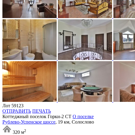
Лот 59123
ОТПРАВИТЬ
ПЕЧАТЬ
Коттеджный поселок Горки-2 СТ
О поселке
Рублево-Успенское шоссе
, 19 км, Солослово
2
320 м