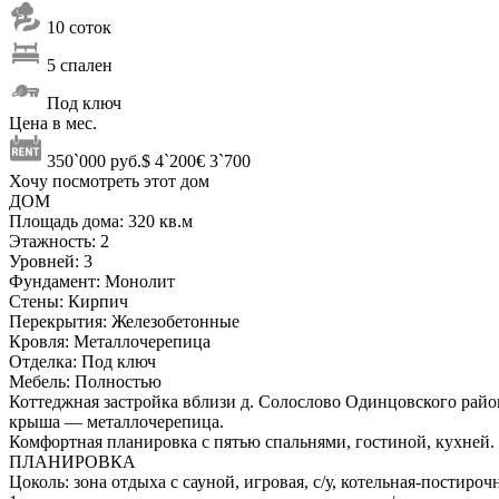
10 соток
5 спален
Под ключ
Цена в мес.
350`000 руб.
$ 4`200
€ 3`700
Хочу посмотреть этот дом
ДОМ
Площадь дома:
320 кв.м
Этажность:
2
Уровней:
3
Фундамент:
Монолит
Стены:
Кирпич
Перекрытия:
Железобетонные
Кровля:
Металлочерепица
Отделка:
Под ключ
Мебель:
Полностью
Коттеджная застройка вблизи д. Солослово Одинцовского рай
крыша — металлочерепица.
Комфортная планировка с пятью спальнями, гостиной, кухней.
ПЛАНИРОВКА
Цоколь: зона отдыха с сауной, игровая, с/у, котельная-постироч