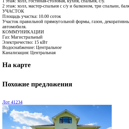
1 этаж: холл, гостиная-столовая, кухня, спальня, с/у.
2 этаж: холл, мастер-спальня с с/у и балконом, три спальни, балк
УЧАСТОК
Площадь участка:
10.00 соток
Участок правильной прямоугольной формы, газон, декоративные
автомобиля.
КОММУНИКАЦИИ
Газ:
Магистральный
Электричество:
15 кВт
Водоснабжение:
Центральное
Канализация:
Центральная
На карте
Похожие предложения
Лот 41234