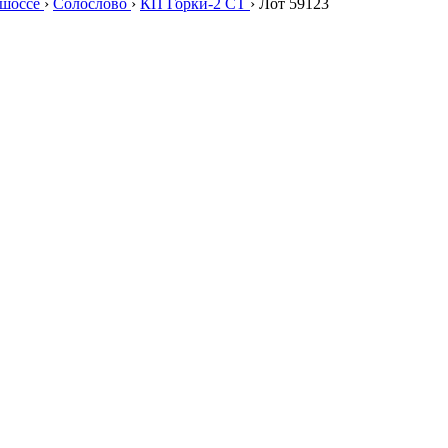
 шоссе
›
Солослово
›
КП Горки-2 СТ
›
Лот 59123