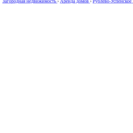
Загородная недвижимость
›
Аренда домов
›
Рублево-Успенское