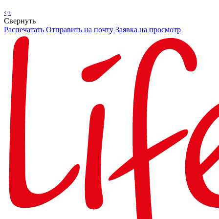
‹
›
Свернуть
Распечатать
Отправить на почту
Заявка на просмотр