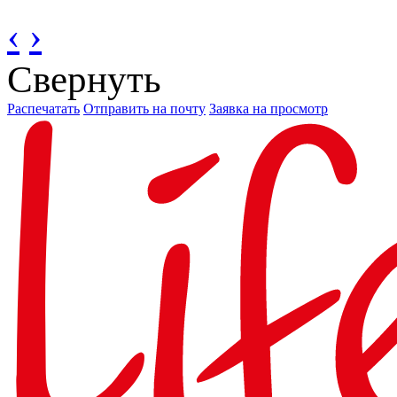
‹
›
Свернуть
Распечатать
Отправить на почту
Заявка на просмотр