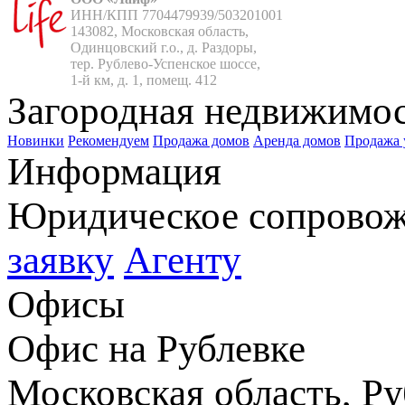
ИНН/КПП 7704479939/503201001

143082, Московская область,

Одинцовский г.о., д. Раздоры,

тер. Рублево-Успенское шоссе,

1-й км, д. 1, помещ. 412
Загородная недвижимо
Новинки
Рекомендуем
Продажа домов
Аренда домов
Продажа 
Информация
Юридическое сопрово
заявку
Агенту
Офисы
Офис на Рублевке
Московская область, Ру