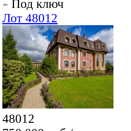
Под ключ
Лот 48012
48012