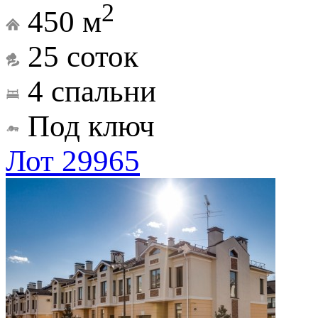
2
450 м
25 соток
4 спальни
Под ключ
Лот 29965