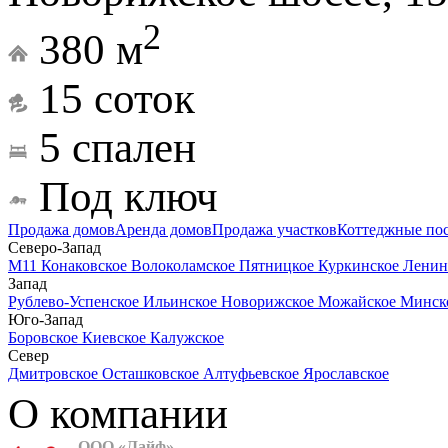
2
380 м
15 соток
5 спален
Под ключ
Продажа домов
Аренда домов
Продажа участков
Коттеджные по
Северо-Запад
М11
Конаковское
Волоколамское
Пятницкое
Куркинское
Ленин
Запад
Рублево-Успенское
Ильинское
Новорижское
Можайское
Минск
Юго-Запад
Боровское
Киевское
Калужское
Север
Дмитровское
Осташковское
Алтуфьевское
Ярославское
О компании
ООО «Лайф»