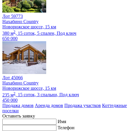
Лот 59773
Нахабино Country
Новорижское шоссе, 15 км
2
380 м
,
15 соток,
5 спален,
Под ключ
650 000
Лот 45066
Нахабино Country
Новорижское шоссе, 15 км
2
235 м
,
15 соток,
3 спальни,
Под ключ
450 000
Продажа домов
Аренда домов
Продажа участков
Коттеджные
поселки
Оставить заявку
Имя
Телефон