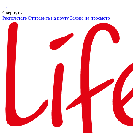
‹
›
Свернуть
Распечатать
Отправить на почту
Заявка на просмотр