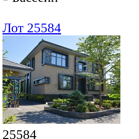
Лот 25584
25584