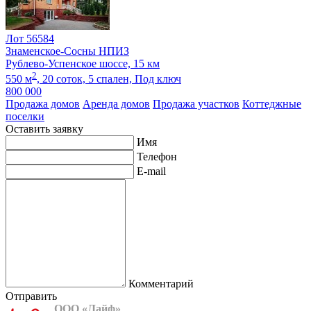
Лот 56584
Знаменское-Сосны НПИЗ
Рублево-Успенское шоссе, 15 км
2
550 м
,
20 соток,
5 спален,
Под ключ
800 000
Продажа домов
Аренда домов
Продажа участков
Коттеджные
поселки
Оставить заявку
Имя
Телефон
E-mail
Комментарий
Отправить
ООО «Лайф»