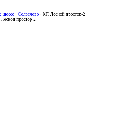
е шоссе
›
Солослово
›
КП Лесной простор-2
, Лесной простор-2