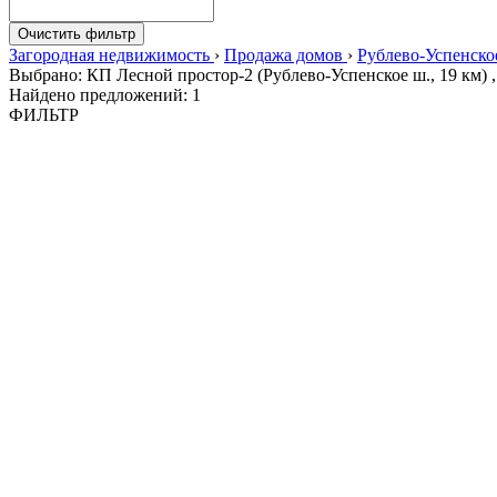
Очистить фильтр
Загородная недвижимость
›
Продажа домов
›
Рублево-Успенско
Выбрано: КП Лесной простор-2 (Рублево-Успенское ш., 19 км) 
Найдено предложений:
1
ФИЛЬТР