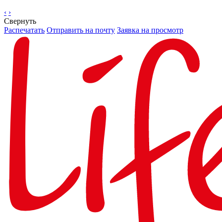
‹
›
Свернуть
Распечатать
Отправить на почту
Заявка на просмотр