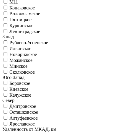
М11
Конаковское
Волоколамское
Пятницкое
Куркинское
Ленинградское
Запад
Рублево-Успенское
Ильинское
Новорижское
Можайское
Минское
Сколковское
Юго-Запад
Боровское
Киевское
Калужское
Север
Дмитровское
Осташковское
Алтуфьевское
Ярославское
Удаленность от МКАД, км