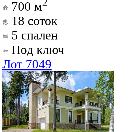
2
700 м
18 соток
5 спален
Под ключ
Лот 7049