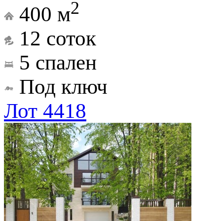
2
400 м
12 соток
5 спален
Под ключ
Лот 4418