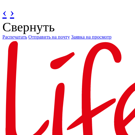
‹
›
Свернуть
Распечатать
Отправить на почту
Заявка на просмотр