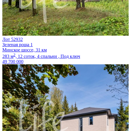
Лот 52932
Зеленая роща 1
Минское шоссе, 31 км
2
283 м
,
12 соток,
4 спальни ,
Под ключ
49 700 000