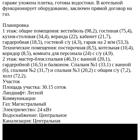
гараже уложена плитка, готовы водостоки. В котельной
функционирует оборудование, заключен прямой договор на
газ.
Планировка
1 этаж: общие помещения: вестибюль (98,2), гостиная (75,4),
кухня-столовая (34,4), веранда (22), кабинет (21,7),
гардеробная (18,5), гостевой с/у (4,3), гараж на 2 м/м (53,3).
Технические помещения: постирочная (8,5), котельная (10,4),
коридор (8,5), комната для персонала (24) с с/у (4,9).
2 этаж: мастер-блок:спальня (46,3) с ванной (20,1),
гардеробной (16,5) и балконом. Спальня №1 (33,1) с ванной
(6), спальня №2 (31,7) и спальня №3 (20,2) с общим с/у (7,2),
холл (72,2).
Участок
Площадь участка:
30.15 соток
Ландшафт:
Лесной
Коммуникации
Газ:
Магистральный
Электричество:
24 кВт
Водоснабжение:
Центральное
Канализация:
Центральная