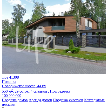
Лот 41308
Полянка
Новорижское шоссе, 44 км
2
550 м
,
29 соток,
4 спальни ,
Под отделку
100 000 000
Продажа домов
Аренда домов
Продажа участков
Коттеджные
поселки