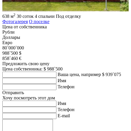
2
638 м
30 соток
4 спальни
Под отделку
Фотогалерея
О поселке
Цена от собственника
Рубли
Доллары
Евро
80`000`000
988`500 $
858`460 €
Предложить свою цену
Цена собственника: $ 988`500
Ваша цена, например $ 939`075
Имя
Телефон
Отправить
Хочу посмотреть этот дом
Имя
Телефон
E-mail