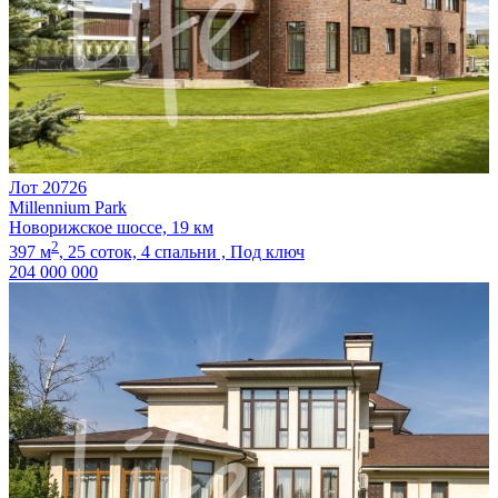
Лот 20726
Millennium Park
Новорижское шоссе, 19 км
2
397 м
,
25 соток,
4 спальни ,
Под ключ
204 000 000