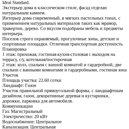
Ideal Standard.
Экстерьер дома в классическом стиле, фасад отделан
натуральным камнем.
Интерьер дома современный, в мягких пастельных тонах, с
применением натуральных материалов таких как мрамор,
травертин, дерево. Со вкусом подобраны мебель и предметы
интерьера.
Поселок строго охраняемый, прогулочные зоны, детские и
спортивные площадки. Отличная транспортная доступность.
Планировка
1 этаж: прихожая, гостиная-кухня-столовая с выходом на
террасу, с/у, котельная/постирочная
2 этаж: холл, спальня с ванной комнатой и гардеробной, две
спальни с ванными комнатами и гардеробными, гостиная зона
Участок
Площадь участка:
22.60 сотки
Ландшафт:
Газон
Участок правильной прямоугольной формы, с ландшафтным
дизайном, газон, декоративные деревья и кустарники,
дорожки, парковка для автомобиля.
Коммуникации
Газ:
Магистральный
Электричество:
20 кВт
Водоснабжение:
Центральное
Канализация:
Центральная