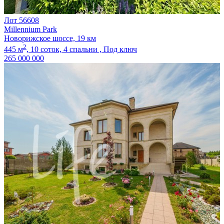
Лот 56608
Millennium Park
Новорижское шоссе, 19 км
2
445 м
,
10 соток,
4 спальни ,
Под ключ
265 000 000