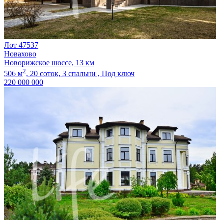
Лот 47537
Новахово
Новорижское шоссе, 13 км
2
506 м
,
20 соток,
3 спальни ,
Под ключ
220 000 000