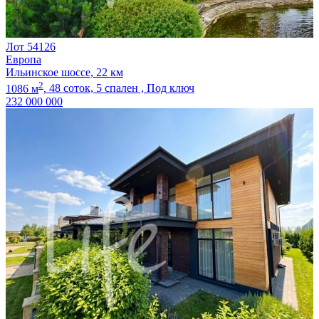
Лот 54126
Европа
Ильинское шоссе, 22 км
2
1086 м
,
48 соток,
5 спален ,
Под ключ
232 000 000