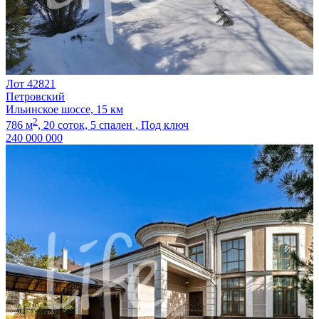
Лот 42821
Петровский
Ильинское шоссе, 15 км
2
786 м
,
20 соток,
5 спален ,
Под ключ
240 000 000