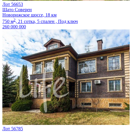
Лот 56653
Шато Соверен
Новорижское шоссе, 18 км
2
750 м
,
21 сотка,
5 спален ,
Под ключ
260 000 000
Лот 56785