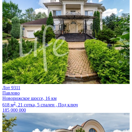
Лот 9311
Павлово
Новорижское шоссе, 16 км
2
618 м
,
21 сотка,
5 спален ,
Под ключ
185 000 000