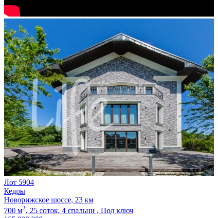
Лот 5904
Кедры
Новорижское шоссе, 23 км
2
700 м
,
25 соток,
4 спальни ,
Под ключ