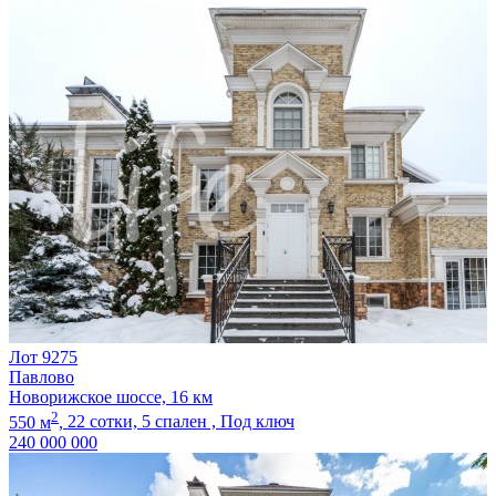
Лот 9275
Павлово
Новорижское шоссе, 16 км
2
550 м
,
22 сотки,
5 спален ,
Под ключ
240 000 000