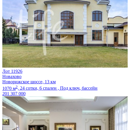
Лот 11926
Новахово
Новорижское шоссе, 13 км
2
1070 м
,
24 сотки,
6 спален ,
Под ключ
, бассейн
201 307 000