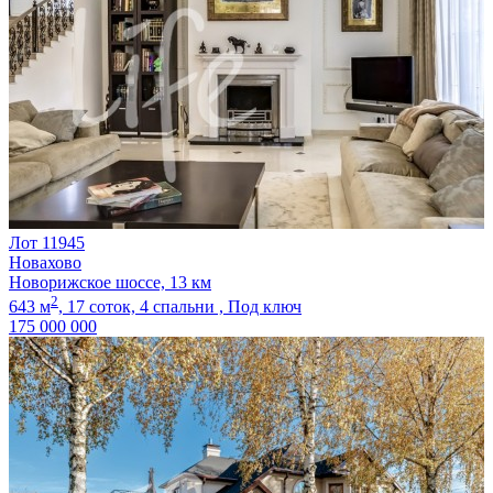
Лот 11945
Новахово
Новорижское шоссе, 13 км
2
643 м
,
17 соток,
4 спальни ,
Под ключ
175 000 000