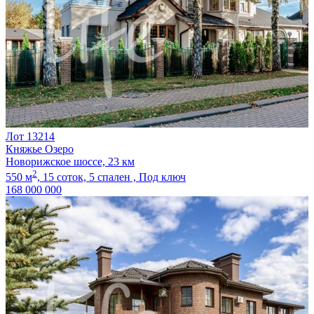
Лот 13214
Княжье Озеро
Новорижское шоссе, 23 км
2
550 м
,
15 соток,
5 спален ,
Под ключ
168 000 000