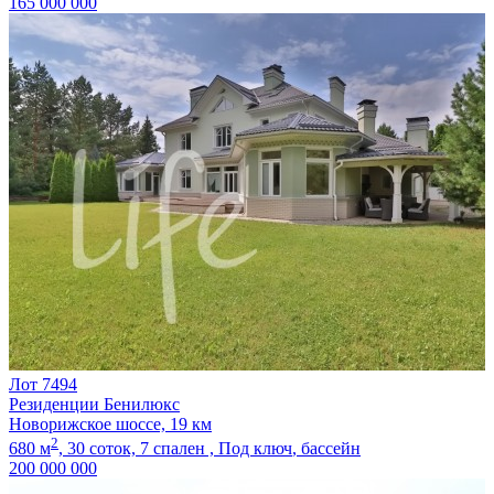
165 000 000
Лот 7494
Резиденции Бенилюкс
Новорижское шоссе, 19 км
2
680 м
,
30 соток,
7 спален ,
Под ключ
, бассейн
200 000 000