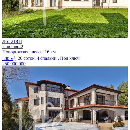
Лот 21811
Павлово-2
Новорижское шоссе, 16 км
2
500 м
,
26 соток,
4 спальни ,
Под ключ
250 000 000