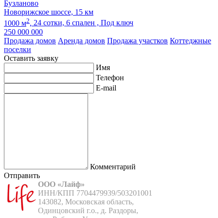
Бузланово
Новорижское шоссе, 15 км
2
1000 м
,
24 сотки,
6 спален ,
Под ключ
250 000 000
Продажа домов
Аренда домов
Продажа участков
Коттеджные
поселки
Оставить заявку
Имя
Телефон
E-mail
Комментарий
Отправить
ООО «Лайф»
ИНН/КПП 7704479939/503201001

143082, Московская область,

Одинцовский г.о., д. Раздоры,
