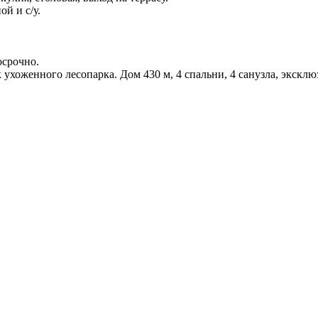
ой и с/у.
осрочно.
 ухоженного лесопарка. Дом 430 м, 4 спальни, 4 санузла, экск