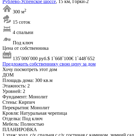
Рублево-Успенское шоссе
, 15 км, Горки-2
2
300 м
15 соток
4 спальни
Под ключ
Цена от собственника
135`000`000
руб.
$ 1`668`100
€ 1`448`652
Предложить собственнику свою цену за дом
Хочу посмотреть этот дом
ДОМ
Площадь дома:
300 кв.м
Этажность:
2
Уровней:
2
Фундамент:
Монолит
Стены:
Кирпич
Перекрытия:
Монолит
Кровля:
Натуральная черепица
Отделка:
Под ключ
Мебель:
Полностью
ПЛАНИРОВКА
1 этаж: холл, с/у, спальня с с/у, гостиная с камином, зимний сад