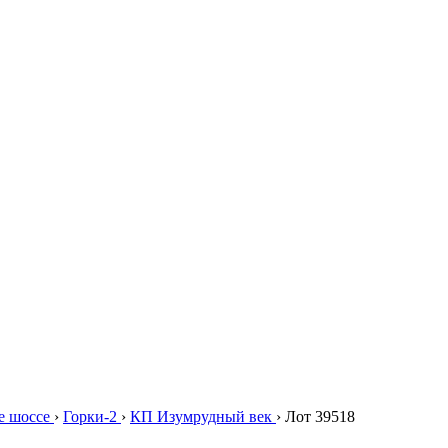
е шоссе
›
Горки-2
›
КП Изумрудный век
›
Лот 39518