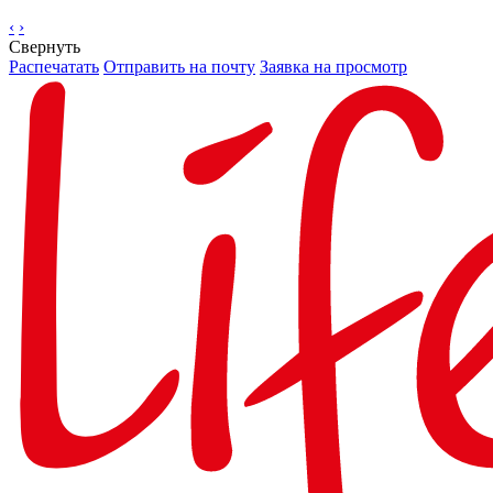
‹
›
Свернуть
Распечатать
Отправить на почту
Заявка на просмотр