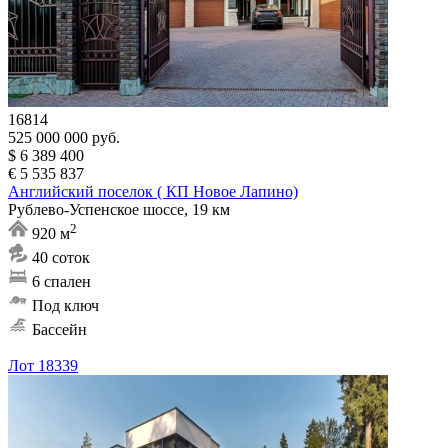
16814
525 000 000 руб.
$ 6 389 400
€ 5 535 837
Английский поселок ( КП Новое Лапино)
Рублево-Успенское шоссе, 19 км
2
920 м
40 соток
6 спален
Под ключ
Бассейн
Лот 18339