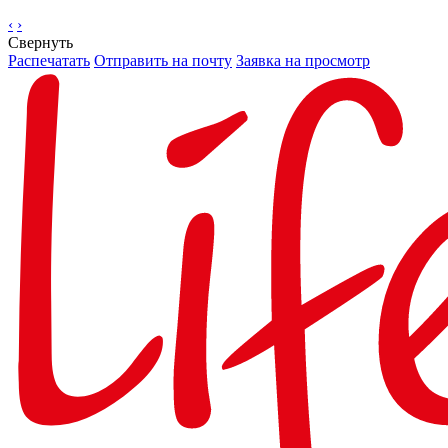
‹
›
Свернуть
Распечатать
Отправить на почту
Заявка на просмотр