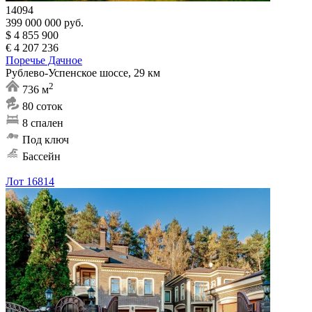
14094
399 000 000 руб.
$ 4 855 900
€ 4 207 236
Поречье Дачное
Рублево-Успенское шоссе, 29 км
2
736 м
80 соток
8 спален
Под ключ
Бассейн
Лот 16814