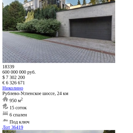
18339
600 000 000 руб.
$ 7 302 200
€ 6 326 671
Николино
Рублево-Успенское шоссе, 24 км
2
950 м
15 соток
6 спален
Под ключ
Лот 36419