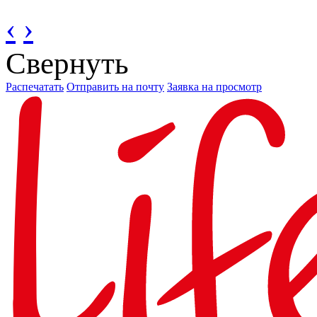
‹
›
Свернуть
Распечатать
Отправить на почту
Заявка на просмотр