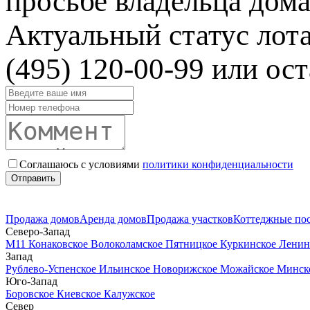
просьбе владельца дома
Актуальный статус лот
(495) 120-00-99 или ост
Соглашаюсь с условиями
политики конфиденциальности
Отправить
Продажа домов
Аренда домов
Продажа участков
Коттеджные по
Северо-Запад
М11
Конаковское
Волоколамское
Пятницкое
Куркинское
Ленин
Запад
Рублево-Успенское
Ильинское
Новорижское
Можайское
Минск
Юго-Запад
Боровское
Киевское
Калужское
Север