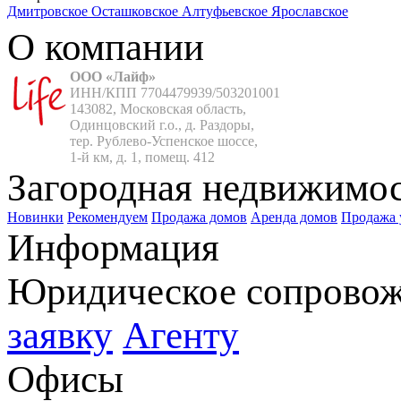
Дмитровское
Осташковское
Алтуфьевское
Ярославское
О компании
ООО «Лайф»
ИНН/КПП 7704479939/503201001

143082, Московская область,

Одинцовский г.о., д. Раздоры,

тер. Рублево-Успенское шоссе,

1-й км, д. 1, помещ. 412
Загородная недвижимо
Новинки
Рекомендуем
Продажа домов
Аренда домов
Продажа 
Информация
Юридическое сопрово
заявку
Агенту
Офисы