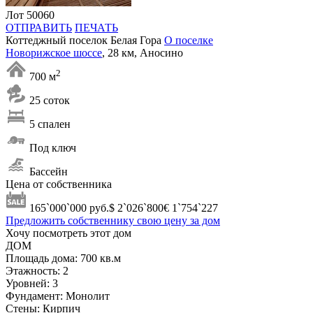
Лот 50060
ОТПРАВИТЬ
ПЕЧАТЬ
Коттеджный поселок Белая Гора
О поселке
Новорижское шоссе
, 28 км, Аносино
2
700 м
25 соток
5 спален
Под ключ
Бассейн
Цена от собственника
165`000`000
руб.
$ 2`026`800
€ 1`754`227
Предложить собственнику свою цену за дом
Хочу посмотреть этот дом
ДОМ
Площадь дома:
700 кв.м
Этажность:
2
Уровней:
3
Фундамент:
Монолит
Стены:
Кирпич