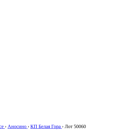
се
›
Аносино
›
КП Белая Гора
›
Лот 50060