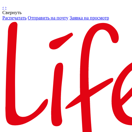
‹
›
Свернуть
Распечатать
Отправить на почту
Заявка на просмотр