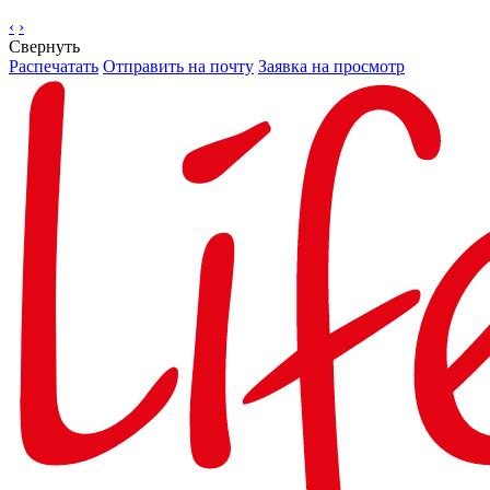
‹
›
Свернуть
Распечатать
Отправить на почту
Заявка на просмотр