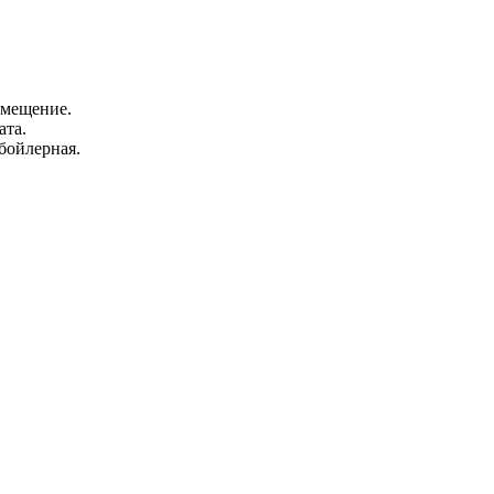
помещение.
ата.
 бойлерная.