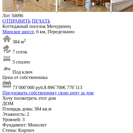
Лот 50096
ОТПРАВИТЬ
ПЕЧАТЬ
Коттеджный поселок Мичуринец
Минское шоссе
, 6 км, Переделкино
2
384 м
7 соток
5 спален
Под ключ
Цена от собственника
73`000`000
руб.
$ 896`700
€ 776`113
Предложить собственнику свою цену за дом
Хочу посмотреть этот дом
ДОМ
Площадь дома:
384 кв.м
Этажность:
2
Уровней:
3
Фундамент:
Монолит
Стены:
Кирпич