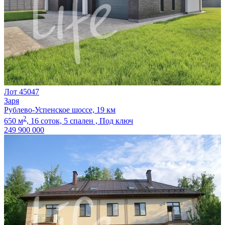
Лот 45047
Заря
Рублево-Успенское шоссе, 19 км
2
650 м
,
16 соток,
5 спален ,
Под ключ
249 900 000