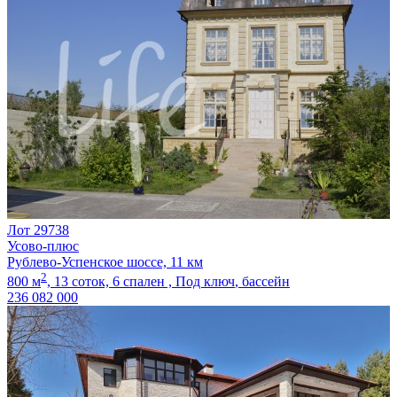
Лот 29738
Усово-плюс
Рублево-Успенское шоссе, 11 км
2
800 м
,
13 соток,
6 спален ,
Под ключ
, бассейн
236 082 000