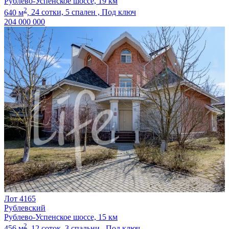
Рублево-Успенское шоссе, 19 км
2
640 м
,
24 сотки,
5 спален ,
Под ключ
204 000 000
Лот 4165
Рублевский
Рублево-Успенское шоссе, 15 км
2
456 м
,
12 соток,
3 спальни ,
Под ключ