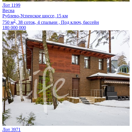
Лот 1199
Весна
Рублево-Успенское шоссе, 15 км
2
750 м
,
38 соток,
4 спальни ,
Под ключ
, бассейн
180 000 000
Лот 3971