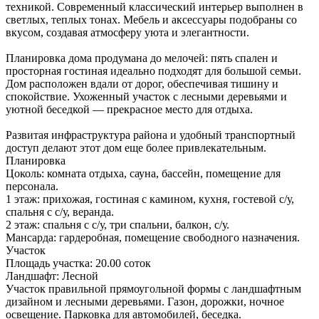
техникой. Современный классический интерьер выполнен в
светлых, теплых тонах. Мебель и аксессуары подобраны со
вкусом, создавая атмосферу уюта и элегантности.
Планировка дома продумана до мелочей: пять спален и
просторная гостиная идеально подходят для большой семьи.
Дом расположен вдали от дорог, обеспечивая тишину и
спокойствие. Ухоженный участок с лесными деревьями и
уютной беседкой — прекрасное место для отдыха.
Развитая инфраструктура района и удобный транспортный
доступ делают этот дом еще более привлекательным.
Планировка
Цоколь: комната отдыха, сауна, бассейн, помещение для
персонала.
1 этаж: прихожая, гостиная с камином, кухня, гостевой с/у,
спальня с с/у, веранда.
2 этаж: спальня с с/у, три спальни, балкон, с/у.
Мансарда: гардеробная, помещение свободного назначения.
Участок
Площадь участка:
20.00 соток
Ландшафт:
Лесной
Участок правильной прямоугольной формы с ландшафтным
дизайном и лесными деревьями. Газон, дорожки, ночное
освещение. Парковка для автомобилей, беседка.