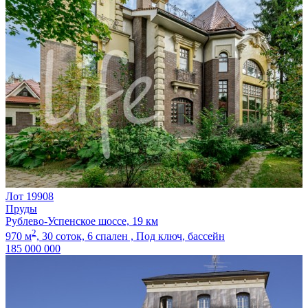
Лот 19908
Пруды
Рублево-Успенское шоссе, 19 км
2
970 м
,
30 соток,
6 спален ,
Под ключ
, бассейн
185 000 000