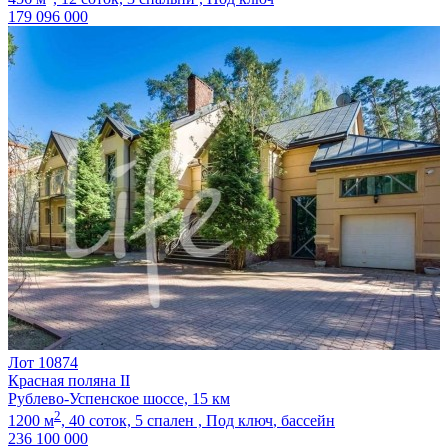
179 096 000
Лот 10874
Красная поляна II
Рублево-Успенское шоссе, 15 км
2
1200 м
,
40 соток,
5 спален ,
Под ключ
, бассейн
236 100 000