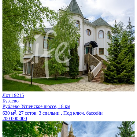
Лот 19215
Бузаево
Рублево-Успенское шоссе, 18 км
2
630 м
,
27 соток,
3 спальни ,
Под ключ
, бассейн
200 000 000