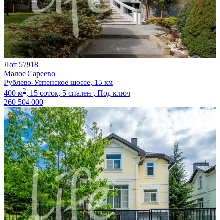
Лот 57918
Малое Сареево
Рублево-Успенское шоссе, 15 км
2
400 м
,
15 соток,
5 спален ,
Под ключ
260 504 000