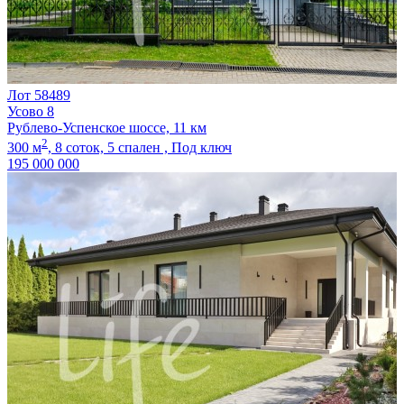
Лот 58489
Усово 8
Рублево-Успенское шоссе, 11 км
2
300 м
,
8 соток,
5 спален ,
Под ключ
195 000 000