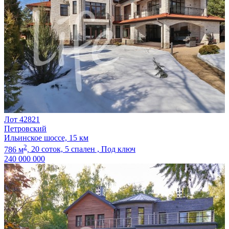
Лот 42821
Петровский
Ильинское шоссе, 15 км
2
786 м
,
20 соток,
5 спален ,
Под ключ
240 000 000