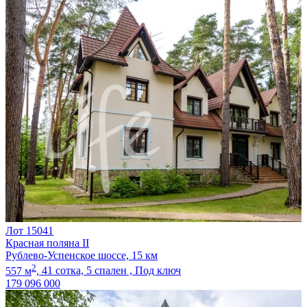
Лот 15041
Красная поляна II
Рублево-Успенское шоссе, 15 км
2
557 м
,
41 сотка,
5 спален ,
Под ключ
179 096 000