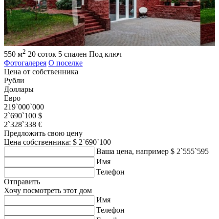
2
550 м
20 соток
5 спален
Под ключ
Фотогалерея
О поселке
Цена от собственника
Рубли
Доллары
Евро
219`000`000
2`690`100 $
2`328`338 €
Предложить свою цену
Цена собственника: $ 2`690`100
Ваша цена, например $ 2`555`595
Имя
Телефон
Отправить
Хочу посмотреть этот дом
Имя
Телефон