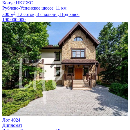
Конус НКИЖС
Рублево-Успенское шоссе, 11 км
2
300 м
,
12 соток,
3 спальни ,
Под ключ
190 000 000
Лот 4024
Дипломат