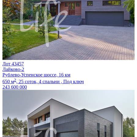
Лот 43457
Лайково-2
Рублево-Успенское шоссе, 16 км
2
650 м
,
25 соток,
4 спальни ,
Под ключ
243 600 000