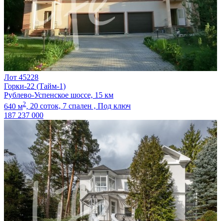
Лот 45228
Горки-22 (Тайм-1)
Рублево-Успенское шоссе, 15 км
2
640 м
,
20 соток,
7 спален ,
Под ключ
187 237 000