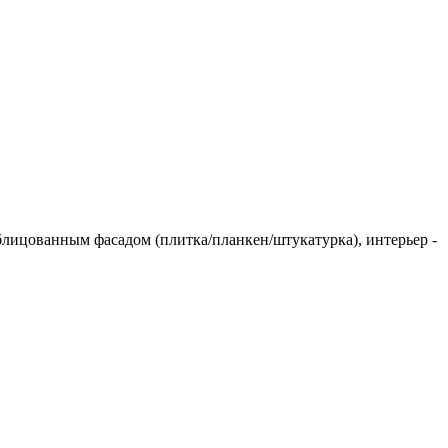
блицованным фасадом (плитка/планкен/штукатурка), интерьер -