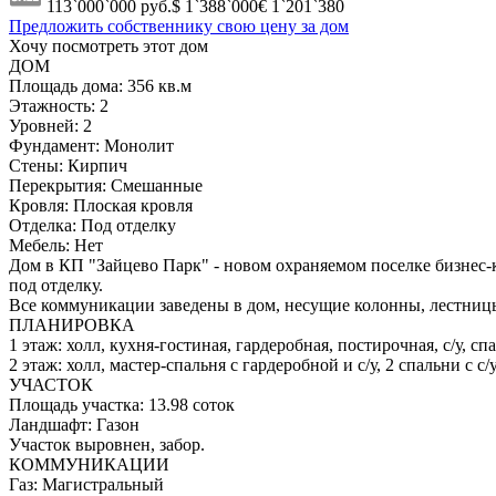
113`000`000
руб.
$ 1`388`000
€ 1`201`380
Предложить собственнику свою цену за дом
Хочу посмотреть этот дом
ДОМ
Площадь дома:
356 кв.м
Этажность:
2
Уровней:
2
Фундамент:
Монолит
Стены:
Кирпич
Перекрытия:
Смешанные
Кровля:
Плоская кровля
Отделка:
Под отделку
Мебель:
Нет
Дом в КП "Зайцево Парк" - новом охраняемом поселке бизнес-
под отделку.
Все коммуникации заведены в дом, несущие колонны, лестницы
ПЛАНИРОВКА
1 этаж: холл, кухня-гостиная, гардеробная, постирочная, с/у, спа
2 этаж: холл, мастер-спальня с гардеробной и с/у, 2 спальни с с
УЧАСТОК
Площадь участка:
13.98 соток
Ландшафт:
Газон
Участок выровнен, забор.
КОММУНИКАЦИИ
Газ:
Магистральный