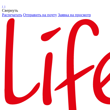
‹
›
Свернуть
Распечатать
Отправить на почту
Заявка на просмотр