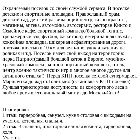
Охраняемый поселок со своей службой сервиса. В поселке
детские и спортивные площадки, Православный храм,
детский сад, детский развивающий центр, салон красоты,
магазины, аптека, автомойка, автосервис, ресторан Кинто и
Семейное кафе, спортивный комплекс(большой теннис,
тренажерный зал, футбол, баскетбол), ветеринарная служба,
хоккейная площадка, шикарная асфальтированная дорога
протяженностью в 10 км для вело-прогулок и катания на
роликах и т.д. Поселок имеет свой выход на территорию
парка Патриот(самый большой каток в Европе, музейно-
храмовый комплекс, конно-спортивный комплекс, отель,
центр военно-тактических игр и многое-многое другое для
активного отдыха!). Перед КПП поселка сетевой супермаркет.
Маршрутка до ж/д ст.Голицыно (остановка у КПП поселка).
Лучшая транспортная доступность: из комфортного леса в
любое время всего лишь за 40 минут до Москва-Сити!
Планировка
1 этаж: гардеробная, санузел, кухня-столовая с выходами на
участок, котельная, спальня.
2 этаж: 3 спальни, просторная ванная комната, гардеробная,
холл.
Участок