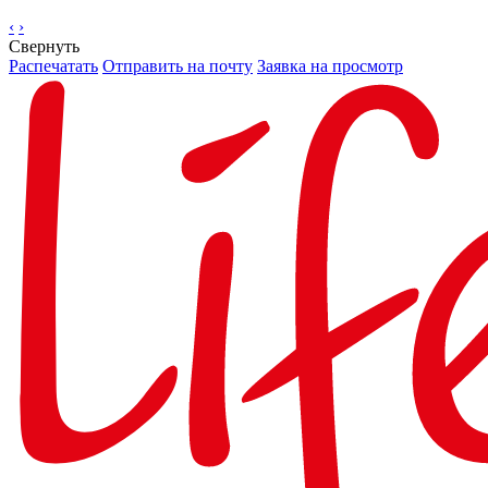
‹
›
Свернуть
Распечатать
Отправить на почту
Заявка на просмотр