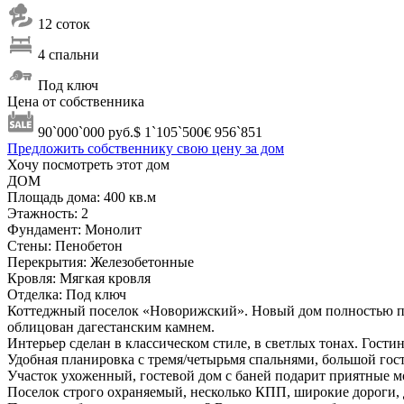
12 соток
4 спальни
Под ключ
Цена от собственника
90`000`000
руб.
$ 1`105`500
€ 956`851
Предложить собственнику свою цену за дом
Хочу посмотреть этот дом
ДОМ
Площадь дома:
400 кв.м
Этажность:
2
Фундамент:
Монолит
Стены:
Пенобетон
Перекрытия:
Железобетонные
Кровля:
Мягкая кровля
Отделка:
Под ключ
Коттеджный поселок «Новорижский». Новый дом полностью под
облицован дагестанским камнем.
Интерьер сделан в классическом стиле, в светлых тонах. Гост
Удобная планировка с тремя/четырьмя спальнями, большой гос
Участок ухоженный, гостевой дом с баней подарит приятные 
Поселок строго охраняемый, несколько КПП, широкие дороги, 