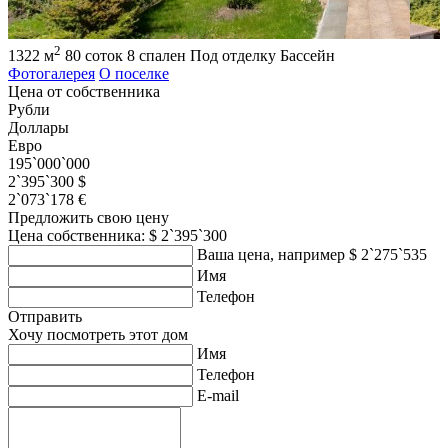
2
1322 м
80 соток
8 спален
Под отделку
Бассейн
Фотогалерея
О поселке
Цена от собственника
Рубли
Доллары
Евро
195`000`000
2`395`300 $
2`073`178 €
Предложить свою цену
Цена собственника: $ 2`395`300
Ваша цена, например $ 2`275`535
Имя
Телефон
Отправить
Хочу посмотреть этот дом
Имя
Телефон
E-mail