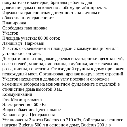
покупателю инженеров, бригады рабочих для
доведения дома под ключ по любому дизайн-проекту.
Идеальная транспортная доступность на личном и
общественном транспорте.
Планировка
Свободная планировка.
Участок
Площадь участка:
80.00 соток
Ландшафт:
Парковый
Участок с освещением и площадкой с коммуникациями для
установки фонтана.
Декоративные и плодовые деревья и кустарники: десятки туй,
сосен и елей, малина, смородина, клубника, можжевельник,
розы, пионы, гортензии. От входной группы к дому проложен
пешеходный мост. Организован дренаж вокруг всех строений.
Участок находится в дальнем углу поселка и огорожен
каменным забором на монолитном фундаменте с отделкой в
стилистике дома высотой 3 м..
Коммуникации
Газ:
Магистральный
Электричество:
60 кВт
Водоснабжение:
Центральное
Канализация:
Центральная
Установлены 2 котла Buderus по 210 кВт, бойлеры косвенного
нагрева Buderus 500 л в основном доме, Buderus 200 л в