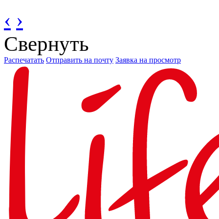
‹
›
Свернуть
Распечатать
Отправить на почту
Заявка на просмотр