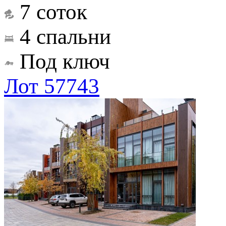
7 соток
4 спальни
Под ключ
Лот 57743