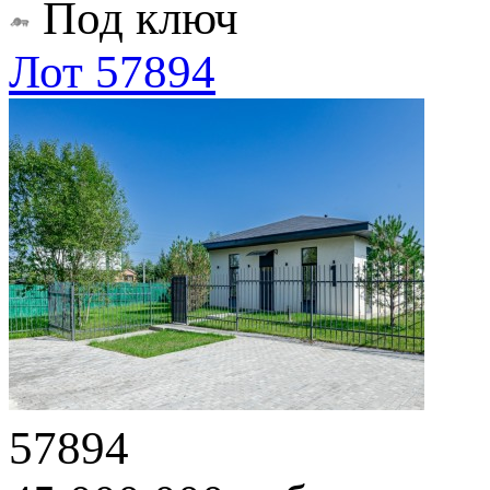
Под ключ
Лот 57894
57894