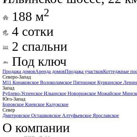
2
188 м
4 сотки
2 спальни
Под ключ
Продажа домов
Аренда домов
Продажа участков
Коттеджные по
Северо-Запад
М11
Конаковское
Волоколамское
Пятницкое
Куркинское
Ленин
Запад
Рублево-Успенское
Ильинское
Новорижское
Можайское
Минск
Юго-Запад
Боровское
Киевское
Калужское
Север
Дмитровское
Осташковское
Алтуфьевское
Ярославское
О компании