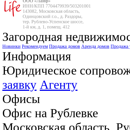
ООО «Лайф»
ИНН/КПП 7704479939/503201001

143082, Московская область,

Одинцовский г.о., д. Раздоры,

тер. Рублево-Успенское шоссе,

1-й км, д. 1, помещ. 412
Загородная недвижимо
Новинки
Рекомендуем
Продажа домов
Аренда домов
Продажа 
Информация
Юридическое сопрово
заявку
Агенту
Офисы
Офис на Рублевке
Московская область, Ру