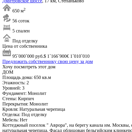
Дмитровское шоссе
, 17 км, Степаньково
2
650 м
56 соток
5 спален
Под отделку
Цена от собственника
95`000`000
руб.
$ 1`166`900
€ 1`010`010
Предложить собственнику свою цену за дом
Хочу посмотреть этот дом
ДОМ
Площадь дома:
650 кв.м
Этажность:
2
Уровней:
3
Фундамент:
Монолит
Стены:
Кирпич
Перекрытия:
Монолит
Кровля:
Натуральная черепица
Отделка:
Под отделку
Мебель:
Нет
Коттеджный поселок " Аврора", на берегу канала им. Москвы, 
натуральная черепица. Фасад облицован бельгийским клинкеро