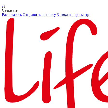
‹
›
Свернуть
Распечатать
Отправить на почту
Заявка на просмотр