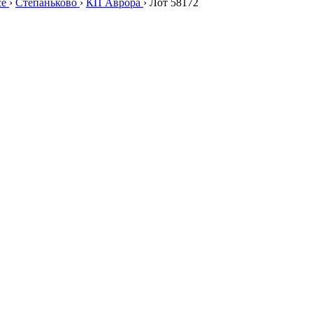
се
›
Степаньково
›
КП Аврора
›
Лот 58172