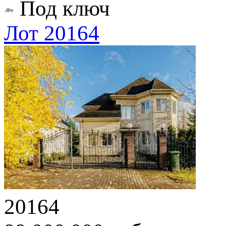
Под ключ
Лот 20164
20164