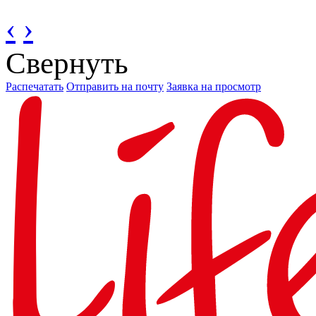
‹
›
Свернуть
Распечатать
Отправить на почту
Заявка на просмотр