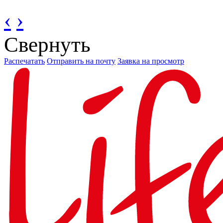
‹
›
Свернуть
Распечатать
Отправить на почту
Заявка на просмотр