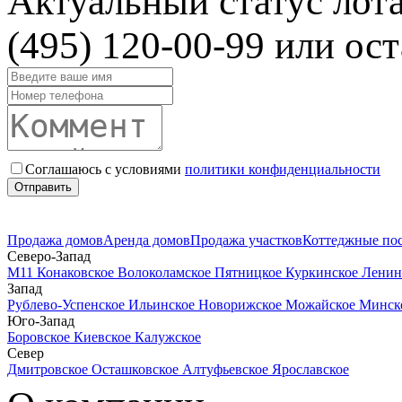
Актуальный статус лот
(495) 120-00-99 или ост
Соглашаюсь с условиями
политики конфиденциальности
Отправить
Продажа домов
Аренда домов
Продажа участков
Коттеджные по
Северо-Запад
М11
Конаковское
Волоколамское
Пятницкое
Куркинское
Ленин
Запад
Рублево-Успенское
Ильинское
Новорижское
Можайское
Минск
Юго-Запад
Боровское
Киевское
Калужское
Север
Дмитровское
Осташковское
Алтуфьевское
Ярославское