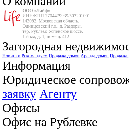
О компании
ООО «Лайф»
ИНН/КПП 7704479939/503201001

143082, Московская область,

Одинцовский г.о., д. Раздоры,

тер. Рублево-Успенское шоссе,

1-й км, д. 1, помещ. 412
Загородная недвижимо
Новинки
Рекомендуем
Продажа домов
Аренда домов
Продажа 
Информация
Юридическое сопрово
заявку
Агенту
Офисы
Офис на Рублевке