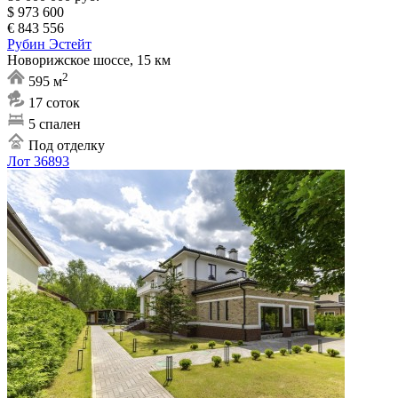
$ 973 600
€ 843 556
Рубин Эстейт
Новорижское шоссе, 15 км
2
595 м
17 соток
5 спален
Под отделку
Лот 36893