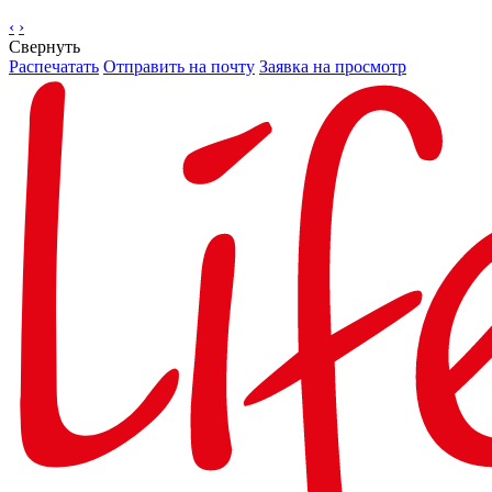
‹
›
Свернуть
Распечатать
Отправить на почту
Заявка на просмотр