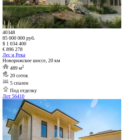
40348
85 000 000 руб.
$ 1 034 400
€ 896 278
Лес и Река
Новорижское шоссе, 20 км
2
489 м
20 соток
5 спален
Под отделку
Лот 56410