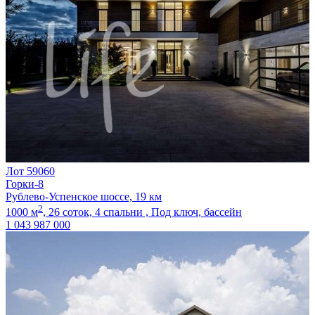
Лот 59060
Горки-8
Рублево-Успенское шоссе, 19 км
2
1000 м
,
26 соток,
4 спальни ,
Под ключ
, бассейн
1 043 987 000