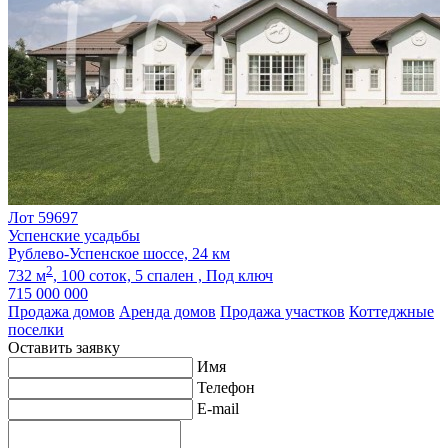
Лот 59697
Успенские усадьбы
Рублево-Успенское шоссе, 24 км
2
732 м
,
100 соток,
5 спален ,
Под ключ
715 000 000
Продажа домов
Аренда домов
Продажа участков
Коттеджные
поселки
Оставить заявку
Имя
Телефон
E-mail