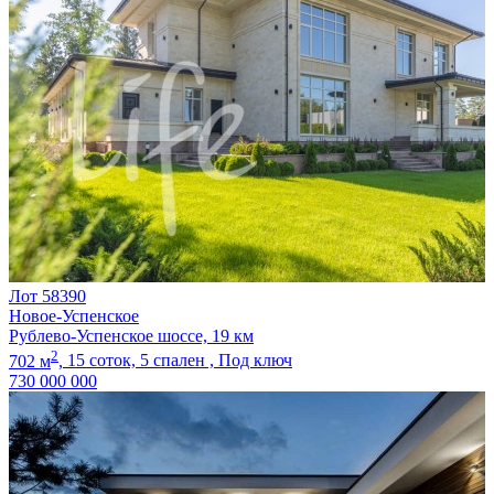
Лот 58390
Новое-Успенское
Рублево-Успенское шоссе, 19 км
2
702 м
,
15 соток,
5 спален ,
Под ключ
730 000 000