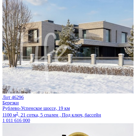
Лот 46296
Березки
Рублево-Успенское шоссе, 19 км
2
1100 м
,
21 сотка,
5 спален ,
Под ключ
, бассейн
1 011 616 000