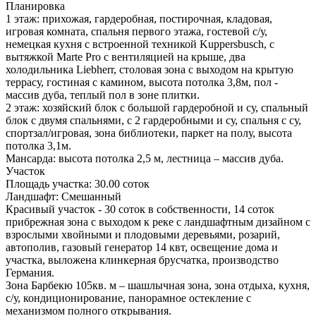
Планировка
1 этаж: прихожая, гардеробная, постирочная, кладовая,
игровая комната, спальня первого этажа, гостевой с/у,
немецкая кухня с встроенной техникой Kuppersbusch, с
вытяжкой Marte Pro c вентиляцией на крыше, два
холодильника Liebherr, столовая зона с выходом на крытую
террасу, гостиная с камином, высота потолка 3,8м, пол -
массив дуба, теплый пол в зоне плитки.
2 этаж: хозяйский блок с большой гардеробной и су, спальный
блок с двумя спальнями, с 2 гардеробными и су, спальня с су,
спортзал/игровая, зона библиотеки, паркет на полу, высота
потолка 3,1м.
Мансарда: высота потолка 2,5 м, лестница – массив дуба.
Участок
Площадь участка:
30.00 соток
Ландшафт:
Смешанный
Красивый участок - 30 соток в собственности, 14 соток
прибрежная зона с выходом к реке с ландшафтным дизайном с
взрослыми хвойными и плодовыми деревьями, розарий,
автополив, газовый генератор 14 квт, освещение дома и
участка, выложена клинкерная брусчатка, производство
Германия.
Зона Барбекю 105кв. м – шашлычная зона, зона отдыха, кухня,
с/у, кондиционирование, панорамное остекление с
механизмом полного открывания.