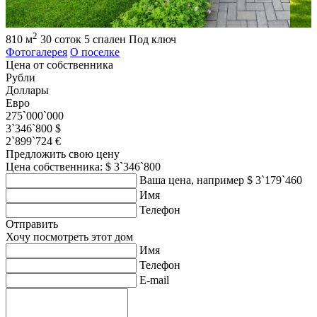
2
810 м
30 соток
5 спален
Под ключ
Фотогалерея
О поселке
Цена от собственника
Рубли
Доллары
Евро
275`000`000
3`346`800 $
2`899`724 €
Предложить свою цену
Цена собственника: $ 3`346`800
Ваша цена, например $ 3`179`460
Имя
Телефон
Отправить
Хочу посмотреть этот дом
Имя
Телефон
E-mail