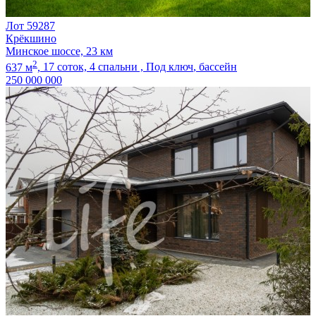
Лот 59287
Крёкшино
Минское шоссе, 23 км
2
637 м
,
17 соток,
4 спальни ,
Под ключ
, бассейн
250 000 000