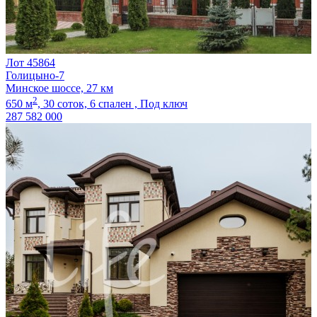
Лот 45864
Голицыно-7
Минское шоссе, 27 км
2
650 м
,
30 соток,
6 спален ,
Под ключ
287 582 000