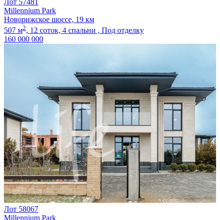
Лот 57481
Millennium Park
Новорижское шоссе, 19 км
2
507 м
,
12 соток,
4 спальни ,
Под отделку
160 000 000
Лот 58067
Millennium Park