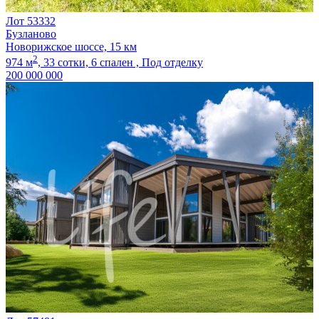
Лот 53332
Бузланово
Новорижское шоссе, 15 км
2
974 м
,
33 сотки,
6 спален ,
Под отделку
200 000 000