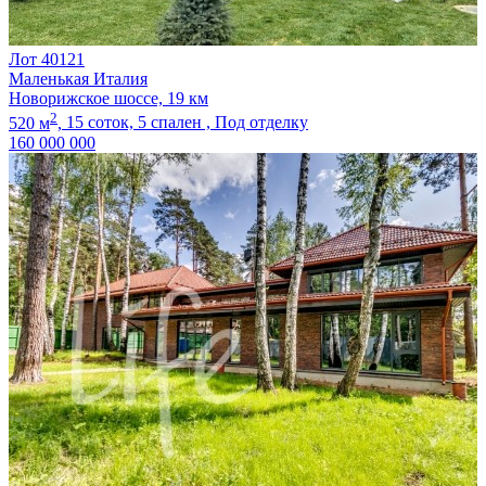
Лот 40121
Маленькая Италия
Новорижское шоссе, 19 км
2
520 м
,
15 соток,
5 спален ,
Под отделку
160 000 000