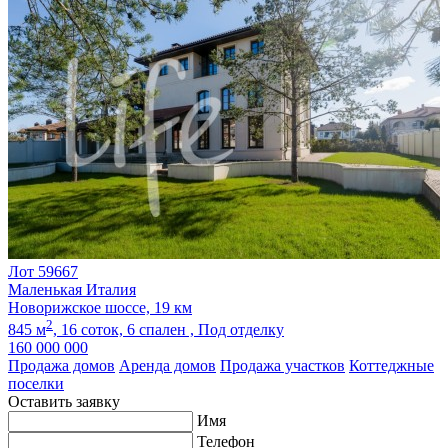
Лот 59667
Маленькая Италия
Новорижское шоссе, 19 км
2
845 м
,
16 соток,
6 спален ,
Под отделку
160 000 000
Продажа домов
Аренда домов
Продажа участков
Коттеджные
поселки
Оставить заявку
Имя
Телефон