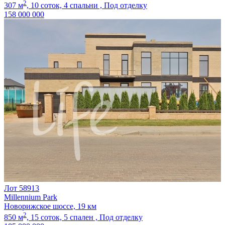
2
307 м
,
10 соток,
4 спальни ,
Под отделку
158 000 000
Лот 58913
Millennium Park
Новорижское шоссе, 19 км
2
850 м
,
15 соток,
5 спален ,
Под отделку