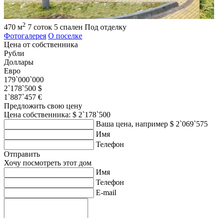
2
470 м
7 соток
5 спален
Под отделку
Фотогалерея
О поселке
Цена от собственника
Рубли
Доллары
Евро
179`000`000
2`178`500 $
1`887`457 €
Предложить свою цену
Цена собственника: $ 2`178`500
Ваша цена, например $ 2`069`575
Имя
Телефон
Отправить
Хочу посмотреть этот дом
Имя
Телефон
E-mail