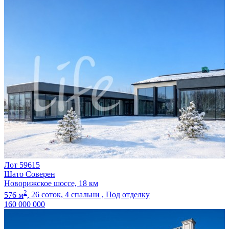
Лот 59615
Шато Соверен
Новорижское шоссе, 18 км
2
576 м
,
26 соток,
4 спальни ,
Под отделку
160 000 000