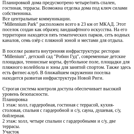
Планировкой дома предусмотрено четыре/пять спален,
гостиная, террасы. Возможна отделка дома под ключ силами
собственника.
Все центральные коммуникации.
"Millennium Park" расположен всего в 23 км от МКАД. Этот
поселок создан как образец ландшафтного искусства. На его
территории находятся пять тематических парков, сеть водных
каналов, семь озёр с пляжной зоной и местами для отдыха.
В поселке развита внутренняя инфраструктура: ресторан
"Millenium", детский сад "Робин Гуд", современные детские
площадки, теннисные корты, футбольное поле, площадки для
пляжного волейбола и зоны для занятий спортом. Также здесь
есть фитнес-клуб. В ближайшем окружении поселка
находится развитая инфраструктура Новой Риги.
Строгая система контроля доступа обеспечивает высокий
уровень безопасности.
Планировка
1 этаж: холл, гардеробная, гостиная с террасой, кухня-
столовая, спальня с гардеробной и с/у, сауна, душевая, с/у,
бойлерная.
2 этаж: холл, четыре спальни с гардеробными и с/у, две
террасы.
Участок