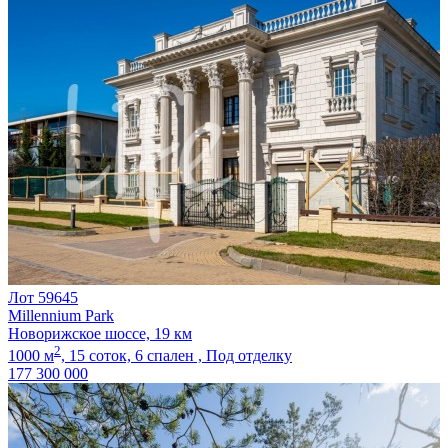
Лот 59645
Millennium Park
Новорижское шоссе, 19 км
2
1000 м
,
15 соток,
6 спален ,
Под отделку
177 300 000