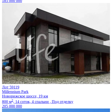
185 000 000
Лот 59119
Millennium Park
Новорижское шоссе, 19 км
2
800 м
,
14 соток,
4 спальни ,
Под отделку
205 000 000