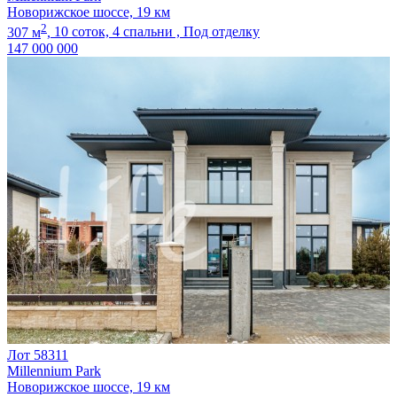
Новорижское шоссе, 19 км
2
307 м
,
10 соток,
4 спальни ,
Под отделку
147 000 000
Лот 58311
Millennium Park
Новорижское шоссе, 19 км