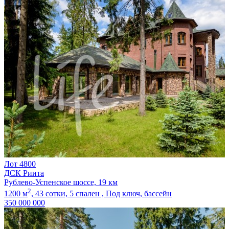
Лот 4800
ДСК Риита
Рублево-Успенское шоссе, 19 км
2
1200 м
,
43 сотки,
5 спален ,
Под ключ
, бассейн
350 000 000