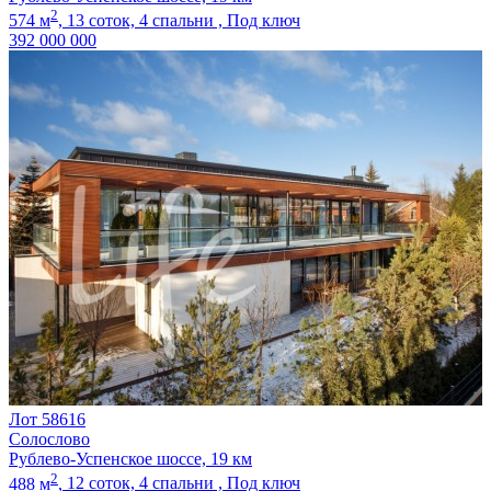
2
574 м
,
13 соток,
4 спальни ,
Под ключ
392 000 000
Лот 58616
Солослово
Рублево-Успенское шоссе, 19 км
2
488 м
,
12 соток,
4 спальни ,
Под ключ