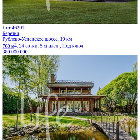
Лот 46291
Березки
Рублево-Успенское шоссе, 19 км
2
760 м
,
24 сотки,
5 спален ,
Под ключ
380 000 000