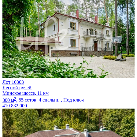
Лот 10303
Лесной ручей
Минское шоссе, 11 км
2
800 м
,
55 соток,
4 спальни ,
Под ключ
410 832 000