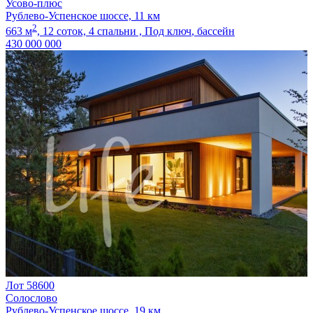
Усово-плюс
Рублево-Успенское шоссе, 11 км
2
663 м
,
12 соток,
4 спальни ,
Под ключ
, бассейн
430 000 000
Лот 58600
Солослово
Рублево-Успенское шоссе, 19 км