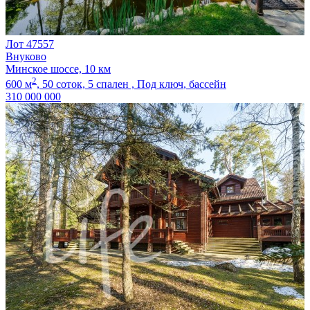
Лот 47557
Внуково
Минское шоссе, 10 км
2
600 м
,
50 соток,
5 спален ,
Под ключ
, бассейн
310 000 000