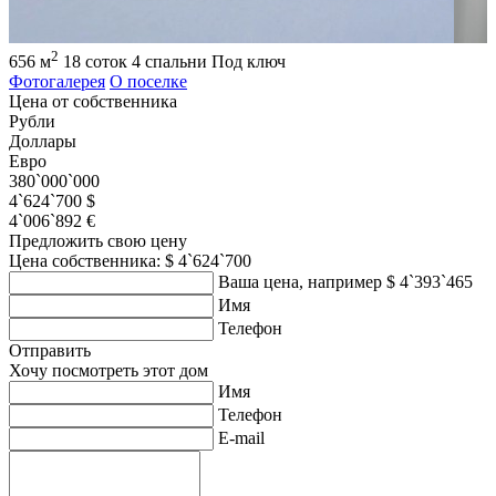
2
656 м
18 соток
4 спальни
Под ключ
Фотогалерея
О поселке
Цена от собственника
Рубли
Доллары
Евро
380`000`000
4`624`700 $
4`006`892 €
Предложить свою цену
Цена собственника: $ 4`624`700
Ваша цена, например $ 4`393`465
Имя
Телефон
Отправить
Хочу посмотреть этот дом
Имя
Телефон
E-mail