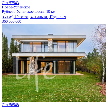
Лот 57543
Новое-Успенское
Рублево-Успенское шоссе, 19 км
2
350 м
,
19 соток,
4 спальни ,
Под ключ
360 000 000
Лот 58548