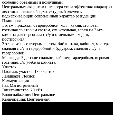
особенно объемным и воздушным.
Центральным акцентом интерьера стала эффектная «парящая»
лестница - изящный архитектурный элемент,
подчеркивающий современный характер резиденции.
Планировка
1 этаж: прихожая с гардеробной, холл, кухня, столовая,
гостиная со вторым светом, с/у, котельная, гараж на 2 м/м,
комната для персонала с с/у и отдельным входом,
постирочная.
2 этаж: холл со вторым светом, библиотека, кабинет, мастер-
спальня с с/у и гардеробной и будуаром, спальня с с/у и
гардеробной.
Мансарда: 3 детские спальни, кабинет, гардеробная, игровая-
гостиная, с/у, учебная комната.
Участок
Площадь участка:
18.00 соток
Ландшафт:
Лесной
Коммуникации
Газ:
Магистральный
Электричество:
20 кВт
Водоснабжение:
Центральное
Канализация:
Центральная