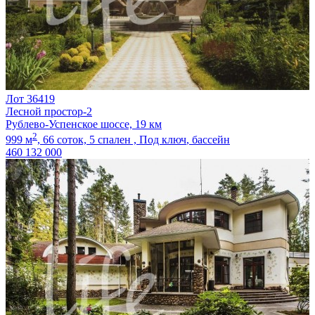
Лот 36419
Лесной простор-2
Рублево-Успенское шоссе, 19 км
2
999 м
,
66 соток,
5 спален ,
Под ключ
, бассейн
460 132 000