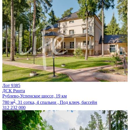
Лот 9385
ДСК Риита
Рублево-Успенское шоссе, 19 км
2
780 м
,
31 сотка,
4 спальни ,
Под ключ
, бассейн
312 232 000