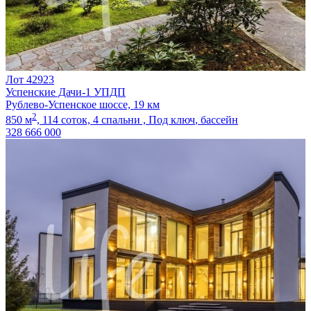
Лот 42923
Успенские Дачи-1 УПДП
Рублево-Успенское шоссе, 19 км
2
850 м
,
114 соток,
4 спальни ,
Под ключ
, бассейн
328 666 000